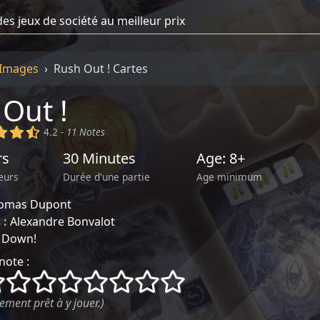
Images
Rush Out ! Cartes
Out !
)
(x)
(x)
(,)
4.2 -
11 Notes
rs
30 Minutes
Age: 8+
eurs
Durée d'une partie
Age minimum
omas Dupont
 :
Alexandre Bonvalot
t Down!
note :
()
()
()
()
()
()
()
()
ement prêt à y jouer.)