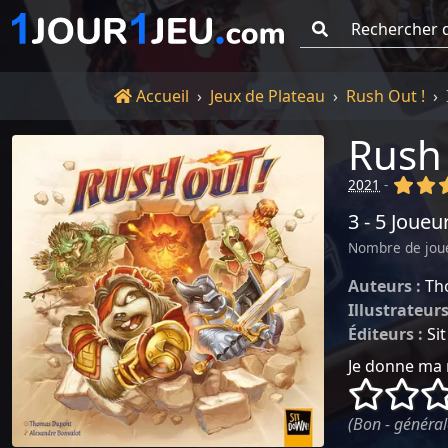
Go !
Accueil
Accueil
Jeux de Plateau
Rush Out !
Rush 
(x)
(x
2021
-
3 - 5 Joueu
Nombre de jou
Auteurs :
Th
Illustrateurs
Éditeurs :
Si
Je donne ma 
()
()
(Bon - général