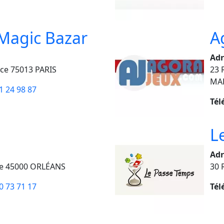
 Magic Bazar
A
Adr
ce 75013 PARIS
23 
MA
1 24 98 87
Tél
L
Adr
te 45000 ORLÉANS
30 
0 73 71 17
Tél