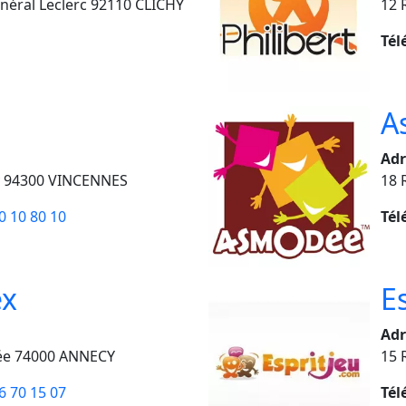
néral Leclerc 92110 CLICHY
12 
Tél
A
Adr
y 94300 VINCENNES
18 
0 10 80 10
Tél
ex
E
Adr
cée 74000 ANNECY
15 
6 70 15 07
Tél