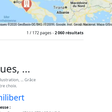
1 / 172
pages
-
2 060 résultats
es, ...
ustration, ... Grâce
re choix.
ilibert
esse :