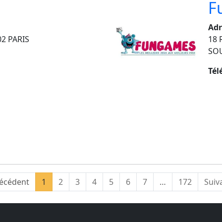
F
Adr
02 PARIS
18 
SO
Tél
(current)
écédent
1
2
3
4
5
6
7
…
172
Suiv