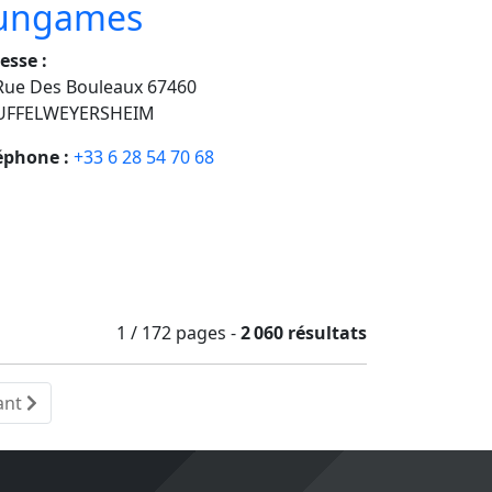
ungames
esse :
Rue Des Bouleaux 67460
UFFELWEYERSHEIM
éphone :
+33 6 28 54 70 68
1 / 172
pages
-
2 060 résultats
ant