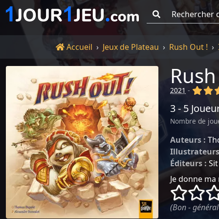
Go !
Accueil
Accueil
Jeux de Plateau
Rush Out !
Rush 
(x)
(x
2021
-
3 - 5 Joueu
Nombre de jou
Auteurs :
Th
Illustrateurs
Éditeurs :
Si
Je donne ma 
()
()
(Bon - général