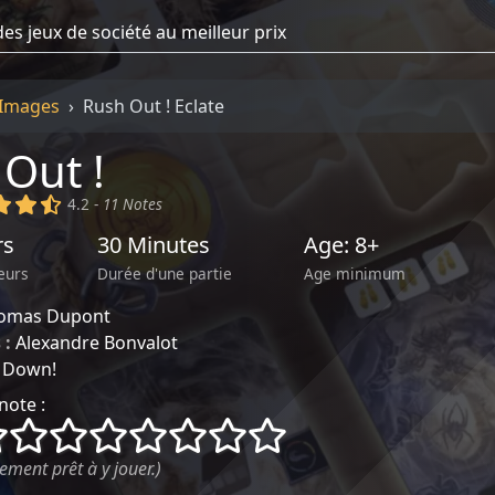
Images
Rush Out ! Eclate
Out !
)
(x)
(x)
(,)
4.2 -
11 Notes
rs
30 Minutes
Age: 8+
eurs
Durée d'une partie
Age minimum
omas Dupont
 :
Alexandre Bonvalot
t Down!
note :
()
()
()
()
()
()
()
()
ement prêt à y jouer.)