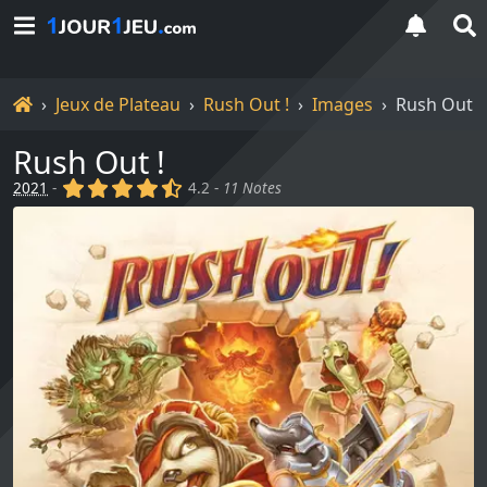
Accueil
Jeux de Plateau
Rush Out !
Images
Rush Out !
Rush Out !
(x)
(x)
(x)
(x)
(,)
2021
-
4.2 -
11 Notes