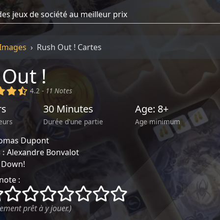
Images
Rush Out ! Cartes
Out !
)
(x)
(x)
(,)
4.2 -
11 Notes
rs
30 Minutes
Age: 8+
eurs
Durée d'une partie
Age minimum
omas Dupont
 :
Alexandre Bonvalot
t Down!
note :
()
()
()
()
()
()
()
()
ement prêt à y jouer.)