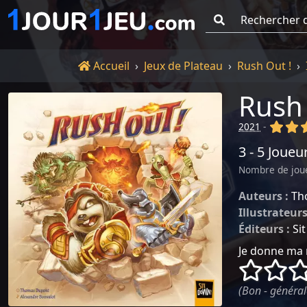
Go !
Accueil
Accueil
Jeux de Plateau
Rush Out !
Rush 
(x)
(x
2021
-
3 - 5 Joueu
Nombre de jou
Auteurs :
Th
Illustrateurs
Éditeurs :
Si
Je donne ma 
()
()
(Bon - général