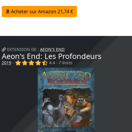
Acheter sur Amazon 21,74 €
EXTENSION DE :
AEON'S END
Aeon's End: Les Profondeurs
(x)
(x)
(x)
(x)
(,)
2019
-
4.4 -
7 Notes