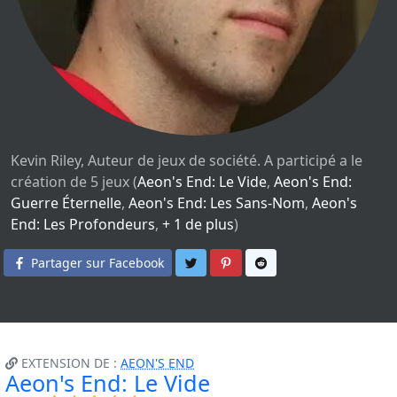
Kevin Riley, Auteur de jeux de société. A participé a le
création de 5 jeux (
Aeon's End: Le Vide
,
Aeon's End:
Guerre Éternelle
,
Aeon's End: Les Sans-Nom
,
Aeon's
End: Les Profondeurs
,
+ 1 de plus
)
Partager sur Twitter
Partager sur Pinterest
Partager sur Reddit
Partager sur Facebook
EXTENSION DE :
AEON'S END
Aeon's End: Le Vide