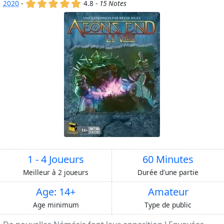
(x)
(x)
(x)
(x)
(x)
2020
-
4.8 -
15 Notes
1 - 4 Joueurs
60 Minutes
Meilleur à 2 joueurs
Durée d'une partie
Age: 14+
Amateur
Age minimum
Type de public