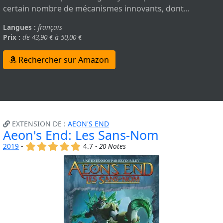
certain nombre de mécanismes innovants, dont...
Langues :
français
Prix :
de 43,90 € à 50,00 €
Rechercher sur Amazon
EXTENSION DE :
AEON'S END
Aeon's End: Les Sans-Nom
(x)
(x)
(x)
(x)
(x)
2019
-
4.7 -
20 Notes