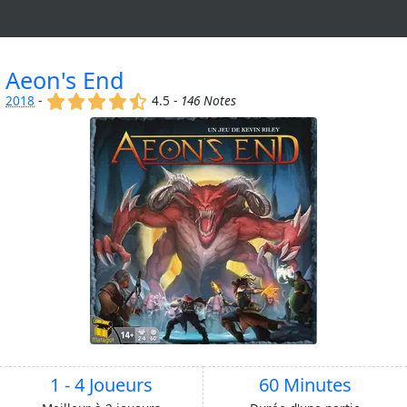
Aeon's End
(x)
(x)
(x)
(x)
(,)
2018
-
4.5 -
146 Notes
1 - 4 Joueurs
60 Minutes