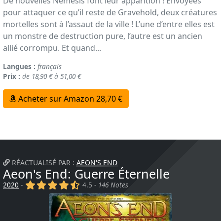
De nouvelles Némésis font leur apparition ! Envoyées
pour attaquer ce qu’il reste de Gravehold, deux créatures
mortelles sont à l’assaut de la ville ! L’une d’entre elles est
un monstre de destruction pure, l’autre est un ancien
allié corrompu. Et quand...
Langues :
français
Prix :
de 18,90 € à 51,00 €
Acheter sur Amazon 28,70 €
RÉACTUALISÉ PAR :
AEON'S END
Aeon's End: Guerre Éternelle
(x)
(x)
(x)
(x)
(,)
2020
-
4.5 -
146 Notes