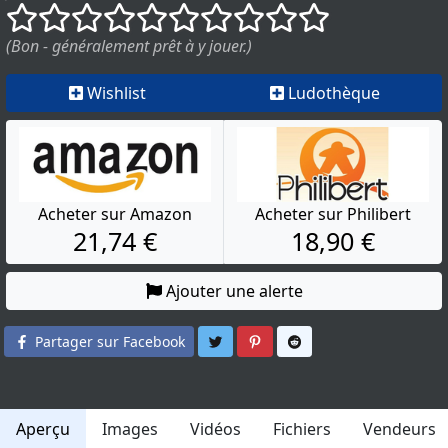
()
()
()
()
()
()
()
()
()
()
(Bon - généralement prêt à y jouer.)
Wishlist
Ludothèque
Acheter sur Amazon
Acheter sur Philibert
21,74 €
18,90 €
Ajouter une alerte
Partager sur Twitter
Partager sur Pinterest
Partager sur Reddit
Partager sur Facebook
Aperçu
Images
Vidéos
Fichiers
Vendeurs