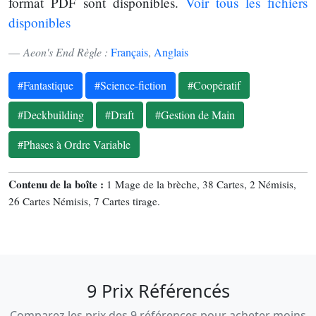
format PDF sont disponibles.
Voir tous les fichiers
disponibles
Aeon's End Règle :
Français
,
Anglais
#Fantastique
#Science-fiction
#Coopératif
#Deckbuilding
#Draft
#Gestion de Main
#Phases à Ordre Variable
Contenu de la boîte :
1 Mage de la brèche, 38 Cartes, 2 Némisis,
26 Cartes Némisis, 7 Cartes tirage.
9 Prix Référencés
Comparez les prix des 9 références pour acheter moins