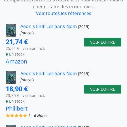
cher et faire des économies.
Voir toutes les références
Aeon's End: Les Sans-Nom
(2019)
français
21,74 €
VOIR L'OFFRE
25,64 € livraison incl.
En stock
Amazon
Aeon's End: Les Sans-Nom
(2019)
français
18,90 €
VOIR L'OFFRE
23,85 € livraison incl.
En stock
Philibert
(x)
(x)
(x)
(x)
(x)
5 -
6 Notes