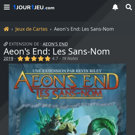
Accueil
Jeux de Cartes
Aeon's End: Les Sans-Nom
EXTENSION DE :
AEON'S END
Aeon's End: Les Sans-Nom
(x)
(x)
(x)
(x)
(x)
2019
-
4.7 -
19 Notes