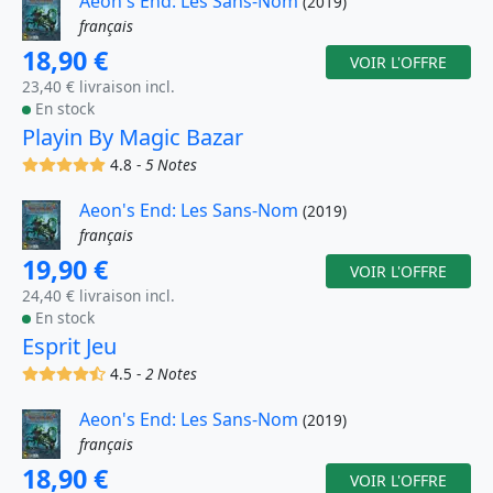
Aeon's End: Les Sans-Nom
(2019)
français
18,90 €
VOIR L'OFFRE
23,40 € livraison incl.
En stock
Playin By Magic Bazar
(x)
(x)
(x)
(x)
(x)
4.8 -
5 Notes
Aeon's End: Les Sans-Nom
(2019)
français
19,90 €
VOIR L'OFFRE
24,40 € livraison incl.
En stock
Esprit Jeu
(x)
(x)
(x)
(x)
(,)
4.5 -
2 Notes
Aeon's End: Les Sans-Nom
(2019)
français
18,90 €
VOIR L'OFFRE