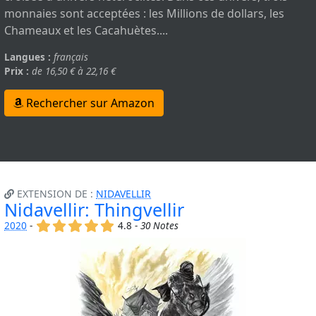
monnaies sont acceptées : les Millions de dollars, les
Chameaux et les Cacahuètes....
Langues :
français
Prix :
de 16,50 € à 22,16 €
Rechercher sur Amazon
EXTENSION DE :
NIDAVELLIR
Nidavellir: Thingvellir
(x)
(x)
(x)
(x)
(x)
2020
-
4.8 -
30 Notes