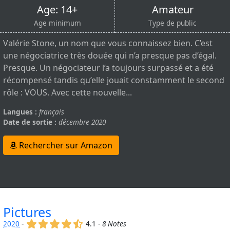
Age: 14+
Amateur
Age minimum
Type de public
Valérie Stone, un nom que vous connaissez bien. C’est
une négociatrice très douée qui n’a presque pas d’égal.
Presque. Un négociateur l’a toujours surpassé et a été
récompensé tandis qu’elle jouait constamment le second
rôle : VOUS. Avec cette nouvelle...
Langues :
français
Date de sortie :
décembre 2020
Rechercher sur Amazon
Pictures
(x)
(x)
(x)
(x)
(,)
2020
-
4.1 -
8 Notes