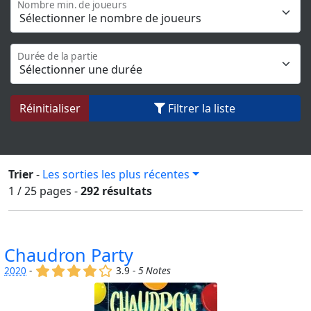
Nombre min. de joueurs
Durée de la partie
Réinitialiser
Filtrer la liste
Trier
-
Les sorties les plus récentes
1 / 25
pages
-
292 résultats
Chaudron Party
(x)
(x)
(x)
(x)
()
2020
-
3.9 -
5 Notes