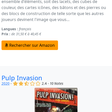
ensemble d'éléments, soit des lacets, des cubes de
couleur, des cartes icônes, des bâtons et des pierres ou
des blocs de construction de telle sorte que les autres
joueurs devinent l'image que vous...
Langues :
français
Prix :
de 31,50 € à 40,45 €
Rechercher sur Amazon
Pulp Invasion
(x)
(x)
(,)
()
()
2020
-
2.4 -
10 Notes