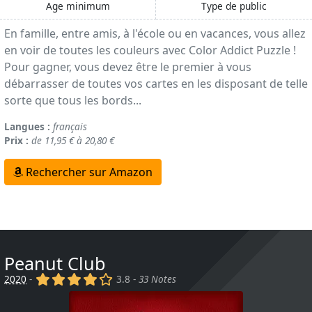
Age minimum
Type de public
En famille, entre amis, à l'école ou en vacances, vous allez
en voir de toutes les couleurs avec Color Addict Puzzle !
Pour gagner, vous devez être le premier à vous
débarrasser de toutes vos cartes en les disposant de telle
sorte que tous les bords...
Langues :
français
Prix :
de 11,95 € à 20,80 €
Rechercher sur Amazon
Peanut Club
(x)
(x)
(x)
(x)
()
2020
-
3.8 -
33 Notes