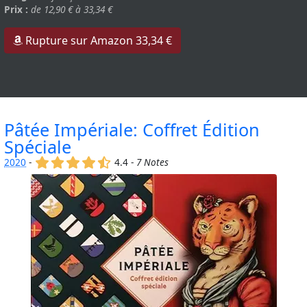
Prix :
de 12,90 € à 33,34 €
Rupture sur Amazon 33,34 €
Pâtée Impériale: Coffret Édition
Spéciale
(x)
(x)
(x)
(x)
(,)
2020
-
4.4 -
7 Notes