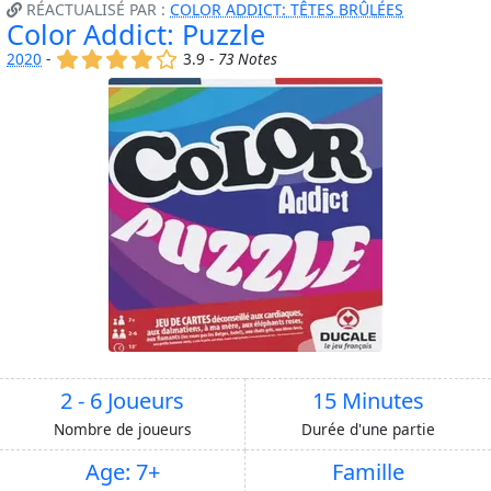
RÉACTUALISÉ PAR :
COLOR ADDICT: TÊTES BRÛLÉES
Color Addict: Puzzle
(x)
(x)
(x)
(x)
()
2020
-
3.9 -
73 Notes
2 - 6 Joueurs
15 Minutes
Nombre de joueurs
Durée d'une partie
Age: 7+
Famille