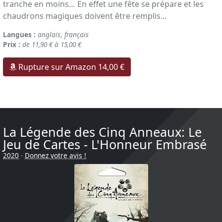
tranche en moins… En effet une fête se prépare et les
chaudrons magiques doivent être remplis...
Langues :
anglais
,
français
Prix :
de 11,90 € à 15,00 €
Rupture sur Amazon 14,00 €
La Légende des Cinq Anneaux: Le
Jeu de Cartes - L'Honneur Embrasé
2020
-
Donnez votre avis !