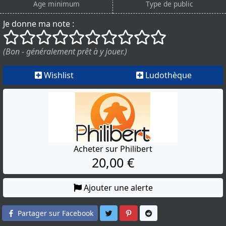
Age minimum
Type de public
Je donne ma note :
()
()
()
()
()
()
()
()
()
()
(Bon - généralement prêt à y jouer.)
Wishlist
Ludothèque
Acheter sur Philibert
20,00 €
Ajouter une alerte
Partager sur Twitter
Partager sur Pinterest
Partager sur Reddit
Partager sur Facebook