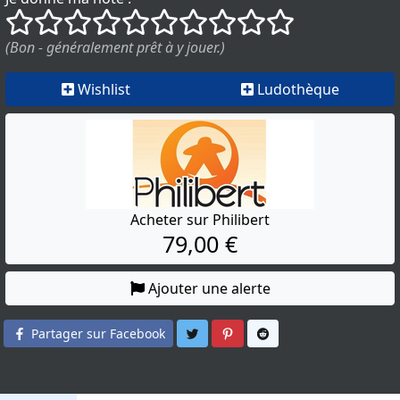
()
()
()
()
()
()
()
()
()
()
(Bon - généralement prêt à y jouer.)
Wishlist
Ludothèque
Acheter sur Philibert
79,00 €
Ajouter une alerte
Partager sur Twitter
Partager sur Pinterest
Partager sur Reddit
Partager sur Facebook