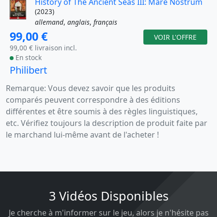
History of The Ancient Seas III: Mare Nostrum
(2023)
allemand
,
anglais
,
français
99,00 €
VOIR L'OFFRE
99,00 € livraison incl.
En stock
Philibert
Remarque: Vous devez savoir que les produits
comparés peuvent correspondre à des éditions
différentes et être soumis à des règles linguistiques,
etc. Vérifiez toujours la description de produit faite par
le marchand lui-même avant de l'acheter !
3 Vidéos Disponibles
Je cherche à m'informer sur le jeu, alors je n'hésite pas