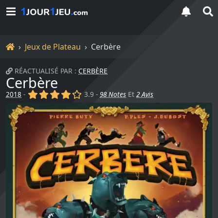
Accueil
Jeux de Plateau
Cerbère
RÉACTUALISÉ PAR :
CERBÈRE
Cerbère
(x)
(x)
(x)
(x)
()
2018
-
3.9 -
98 Notes
Et
2 Avis