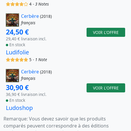
(x)
(x)
(x)
(x)
()
4 -
3 Notes
Cerbère
(2018)
français
24,50 €
VOIR L'OFFRE
29,40 € livraison incl.
En stock
Ludifolie
(x)
(x)
(x)
(x)
(x)
5 -
1 Note
Cerbère
(2018)
français
30,90 €
VOIR L'OFFRE
36,90 € livraison incl.
En stock
Ludoshop
Remarque: Vous devez savoir que les produits
comparés peuvent correspondre à des éditions