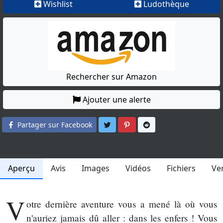
Wishlist
Ludothèque
Rechercher sur Amazon
Ajouter une alerte
Partager sur Twitter
Partager sur Pinterest
Partager sur Reddit
Partager sur Facebook
Aperçu
Avis
Images
Vidéos
Fichiers
Ve
V
otre dernière aventure vous a mené là où vous
n'auriez jamais dû aller : dans les enfers ! Vous