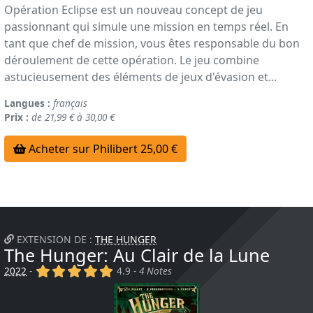
Opération Eclipse est un nouveau concept de jeu
passionnant qui simule une mission en temps réel. En
tant que chef de mission, vous êtes responsable du bon
déroulement de cette opération. Le jeu combine
astucieusement des éléments de jeux d'évasion et...
Langues :
français
Prix :
de 21,99 € à 30,00 €
Acheter sur Philibert 25,00 €
EXTENSION DE :
THE HUNGER
The Hunger: Au Clair de la Lune
(x)
(x)
(x)
(x)
(x)
2022
-
4.9 -
4 Notes