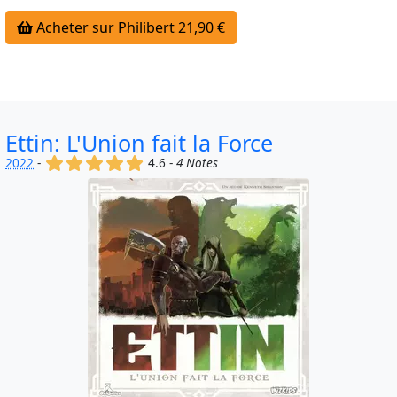
Acheter sur Philibert 21,90 €
Ettin: L'Union fait la Force
(x)
(x)
(x)
(x)
(x)
2022
-
4.6 -
4 Notes