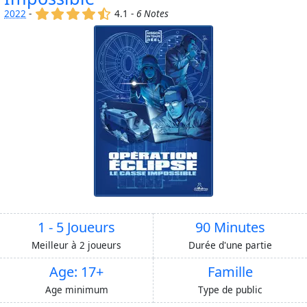
(x)
(x)
(x)
(x)
(,)
2022
-
4.1 -
6 Notes
1 - 5 Joueurs
90 Minutes
Meilleur à 2 joueurs
Durée d'une partie
Age: 17+
Famille
Age minimum
Type de public