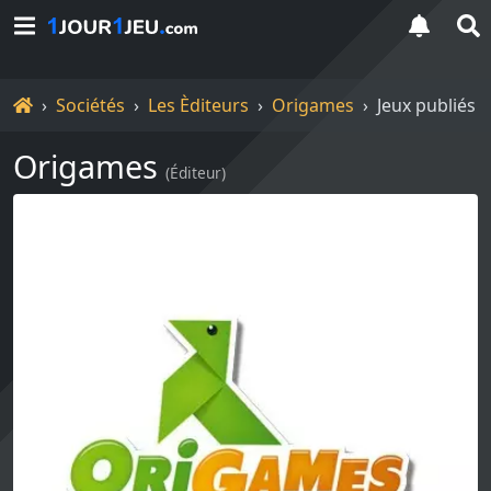
Accueil
Sociétés
Les Èditeurs
Origames
Jeux publiés
Origames
(
Éditeur
)