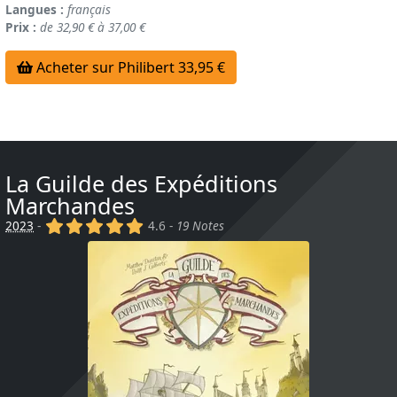
Langues :
français
Prix :
de 32,90 € à 37,00 €
Acheter sur Philibert 33,95 €
La Guilde des Expéditions
Marchandes
(x)
(x)
(x)
(x)
(x)
2023
-
4.6 -
19 Notes