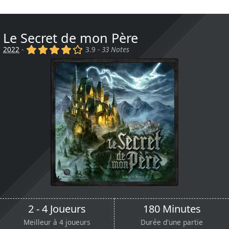
Le Secret de mon Père
(x)
(x)
(x)
(x)
()
2022
-
3.9 -
33 Notes
2 - 4 Joueurs
180 Minutes
Meilleur à 4 joueurs
Durée d'une partie