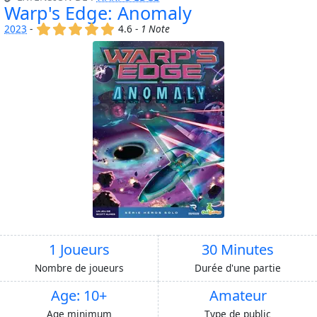
Warp's Edge: Anomaly
(x)
(x)
(x)
(x)
(x)
2023
-
4.6 -
1 Note
1 Joueurs
30 Minutes
Nombre de joueurs
Durée d'une partie
Age: 10+
Amateur
Age minimum
Type de public