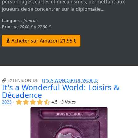
personnages, cartes et mécanismes, permettant aux
joueurs de se concentrer sur la diplomatie...
Langues :
français
Prix :
de 20,00 € à 27,50 €
Acheter sur Amazon 21,95 €
EXTENSION DE :
IT'S A WONDERFUL WORLD
It's a Wonderful World: Loisirs &
Décadence
(x)
(x)
(x)
(x)
(,)
2023
-
4.5 -
3 Notes