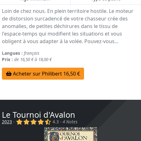
Loin de chez nous. En plein territoire hostile. Le moteur
de distorsion surcadencé de votre chasseur crée des
anomalies, de petites déchirures dans le tissu de
l'espace-temps qui modifient les situations et vous
obligent à vous adapter à la volée. Pouvez-vous...
Langues :
français
Prix :
de 16,50 € à 18,00 €
Acheter sur Philibert 16,50 €
Le Tournoi d'Avalon
(x)
(x)
(x)
(x)
(,)
2023
-
4.3 -
4 Notes