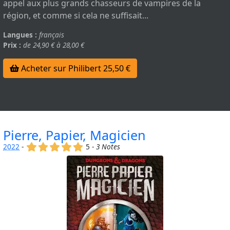
appel aux plus grands chasseurs de vampires de la
région, et comme si cela ne suffisait...
Langues :
français
Prix :
de 24,90 € à 28,00 €
Acheter sur Philibert 25,50 €
Pierre, Papier, Magicien
(x)
(x)
(x)
(x)
(x)
2022
-
5 -
3 Notes