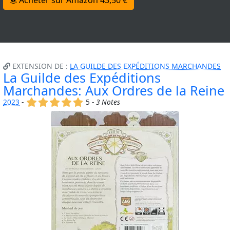
EXTENSION DE :
LA GUILDE DES EXPÉDITIONS MARCHANDES
La Guilde des Expéditions
Marchandes: Aux Ordres de la Reine
(x)
(x)
(x)
(x)
(x)
2023
-
5 -
3 Notes