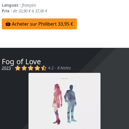
Langues :
français
Prix :
de 32,90 € à 37,00 €
Acheter sur Philibert 33,95 €
Fog of Love
(x)
(x)
(x)
(x)
(,)
2023
-
4.2 -
8 Notes