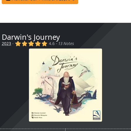
Darwin's Journey
(x)
(x)
(x)
(x)
(x)
2023
-
4.6 -
13 Notes