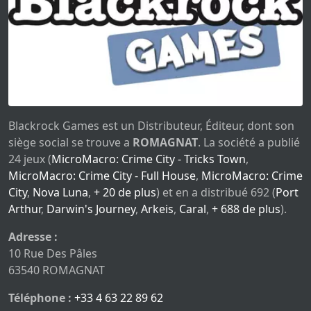
Blackrock Games est un Distributeur, Éditeur, dont son
siège social se trouve a
ROMAGNAT
. La société a publié
24 jeux (
MicroMacro: Crime City - Tricks Town
,
MicroMacro: Crime City - Full House
,
MicroMacro: Crime
City
,
Nova Luna
,
+ 20 de plus
) et en a distribué 692 (
Port
Arthur
,
Darwin's Journey
,
Arkeis
,
Caral
,
+ 688 de plus
).
Adresse :
10 Rue Des Pâles
63540 ROMAGNAT
Téléphone :
+33 4 63 22 89 62