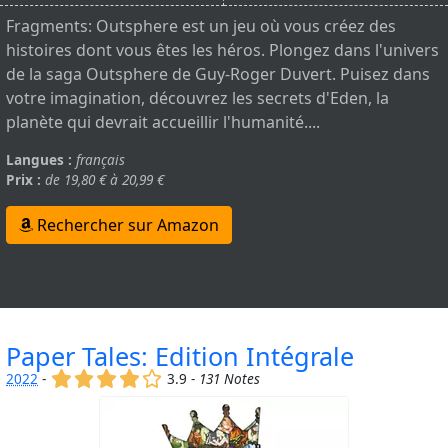
Fragments: Outsphere est un jeu où vous créez des
histoires dont vous êtes les héros. Plongez dans l'univers
de la saga Outsphere de Guy-Roger Duvert. Puisez dans
votre imagination, découvrez les secrets d'Eden, la
planète qui devrait accueillir l'humanité....
Langues :
français
Prix :
de 19,80 € à 20,99 €
Rechercher sur Amazon
Paper Tales: Edition Intégrale
(x)
(x)
(x)
(x)
()
2022
-
3.9 -
131 Notes