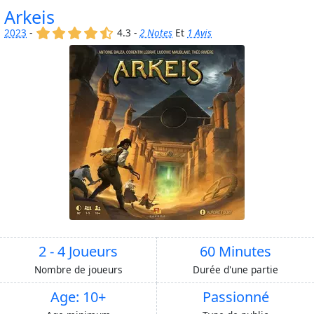
Arkeis
(x)
(x)
(x)
(x)
(,)
2023
-
4.3 -
2 Notes
Et
1 Avis
2 - 4 Joueurs
60 Minutes
Nombre de joueurs
Durée d'une partie
Age: 10+
Passionné