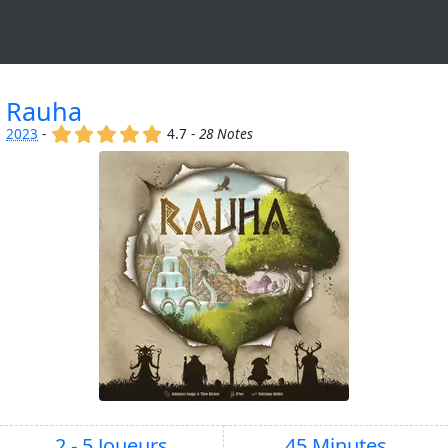
Rauha
(x)
(x)
(x)
(x)
(x)
2023
-
4.7 -
28 Notes
2 - 5 Joueurs
45 Minutes