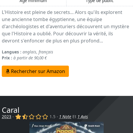
Age minimum
Type de public
L'Histoire est pleine de secrets... Alors qu'ils explorent
une ancienne tombe égyptienne, une équipe
d'archéologistes et d'aventuriers découvrent un mystère
que l'Histoire a oublié. Pour découvrir la vérité, ils
devront s'enfoncer de plus en plus profond...
Langues :
anglais
,
français
Prix :
à partir de 90,00 €
Rechercher sur Amazon
Caral
(x)
(,)
()
()
()
2023
-
1.5 -
1 Note
Et
1 Avis