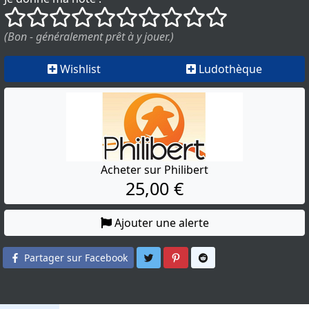
()
()
()
()
()
()
()
()
()
()
(Bon - généralement prêt à y jouer.)
Wishlist
Ludothèque
Acheter sur Philibert
25,00 €
Ajouter une alerte
Partager sur Twitter
Partager sur Pinterest
Partager sur Reddit
Partager sur Facebook