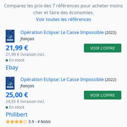
Comparez les prix des 7 références pour acheter moins
cher et faire des économies.
Voir toutes les références
Opération Eclipse: Le Casse Impossible
(2022)
français
21,99 €
VOIR L'OFFRE
21,99 € livraison incl.
En stock
Ebay
Opération Eclipse: Le Casse Impossible
(2022)
français
25,00 €
VOIR L'OFFRE
29,95 € livraison incl.
En stock
Philibert
(x)
(x)
(x)
(x)
()
3.9 -
4 Notes