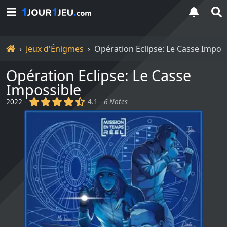
Accueil
Jeux d'Énigmes
Opération Eclipse: Le Casse Impos
Opération Eclipse: Le Casse
Impossible
(x)
(x)
(x)
(x)
(,)
2022
-
4.1 -
6 Notes