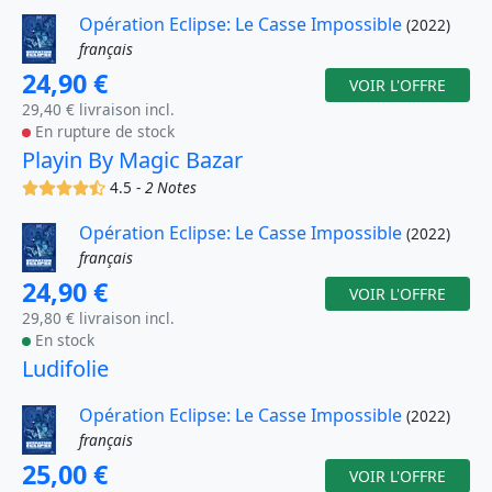
Opération Eclipse: Le Casse Impossible
(2022)
français
24,90 €
VOIR L'OFFRE
29,40 € livraison incl.
En rupture de stock
Playin By Magic Bazar
(x)
(x)
(x)
(x)
(,)
4.5 -
2 Notes
Opération Eclipse: Le Casse Impossible
(2022)
français
24,90 €
VOIR L'OFFRE
29,80 € livraison incl.
En stock
Ludifolie
Opération Eclipse: Le Casse Impossible
(2022)
français
25,00 €
VOIR L'OFFRE