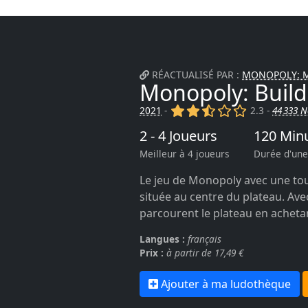
RÉACTUALISÉ PAR :
MONOPOLY: M
Monopoly: Build
(x)
(x)
(,)
()
()
2021
-
2.3 -
44 333 N
2 - 4 Joueurs
120 Min
Meilleur à 4 joueurs
Durée d'une
Le jeu de Monopoly avec une touc
située au centre du plateau. Avec
parcourent le plateau en achetant
Langues :
français
Prix :
à partir de 17,49 €
Ajouter à ma ludothèque