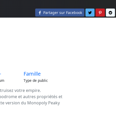
Partager sur 
Partage
Pa
Partager sur Facebook
+
Famille
um
Type de public
ruisez votre empire.
ppodrome et autres propriétés et
Cette version du Monopoly Peaky