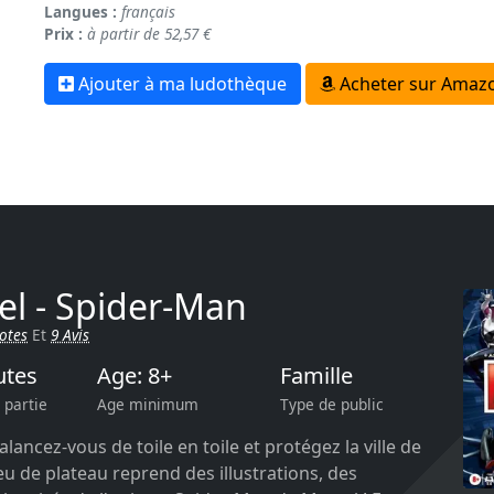
Langues :
français
Prix :
à partir de 52,57 €
Ajouter à ma ludothèque
Acheter sur Amazo
l - Spider-Man
otes
Et
9 Avis
utes
Age: 8+
Famille
 partie
Age minimum
Type de public
lancez-vous de toile en toile et protégez la ville de
eu de plateau reprend des illustrations, des