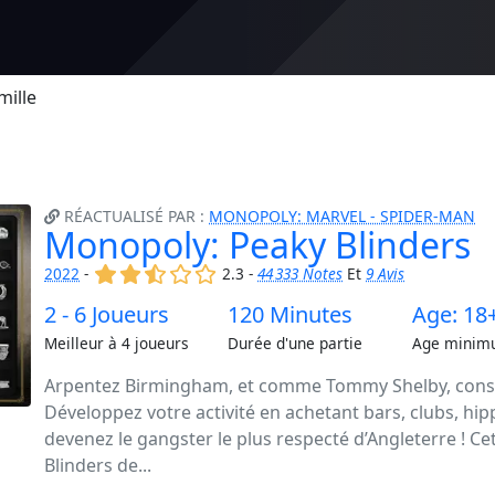
mille
RÉACTUALISÉ PAR :
MONOPOLY: MARVEL - SPIDER-MAN
Monopoly: Peaky Blinders
(x)
(x)
(,)
()
()
2022
-
2.3 -
44 333 Notes
Et
9 Avis
2 - 6 Joueurs
120 Minutes
Age: 18
Meilleur à 4 joueurs
Durée d'une partie
Age minim
Arpentez Birmingham, et comme Tommy Shelby, const
Développez votre activité en achetant bars, clubs, hi
devenez le gangster le plus respecté d’Angleterre ! 
Blinders de...