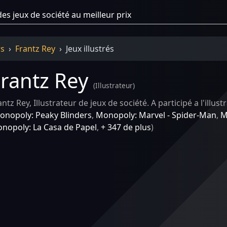
rs
Frantz Rey
Jeux illustrés
rantz Rey
(
Illustrateur
)
antz Rey, Illustrateur de jeux de société. A participé a l'illus
onopoly: Peaky Blinders
,
Monopoly: Marvel - Spider-Man
,
M
nopoly: La Casa de Papel
,
+ 347 de plus
)