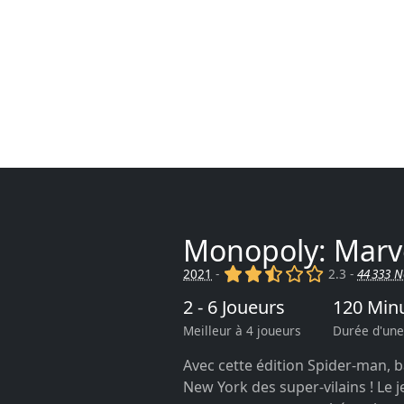
Monopoly: Marve
(x)
(x)
(,)
()
()
2021
-
2.3 -
44 333 N
2 - 6 Joueurs
120 Min
Meilleur à 4 joueurs
Durée d'une
Avec cette édition Spider-man, ba
New York des super-vilains ! Le j