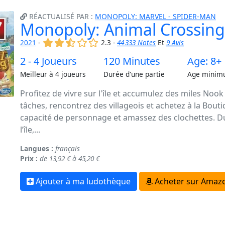
RÉACTUALISÉ PAR :
MONOPOLY: MARVEL - SPIDER-MAN
Monopoly: Animal Crossing
(x)
(x)
(,)
()
()
2021
-
2.3 -
44 333 Notes
Et
9 Avis
2 - 4 Joueurs
120 Minutes
Age: 8+
Meilleur à 4 joueurs
Durée d'une partie
Age minim
Profitez de vivre sur l'île et accumulez des miles Noo
tâches, rencontrez des villageois et achetez à la Bout
capacité de personnage et amassez des clochettes. Dur
l’île,...
Langues :
français
Prix :
de 13,92 € à 45,20 €
Ajouter à ma ludothèque
Acheter sur Amazo