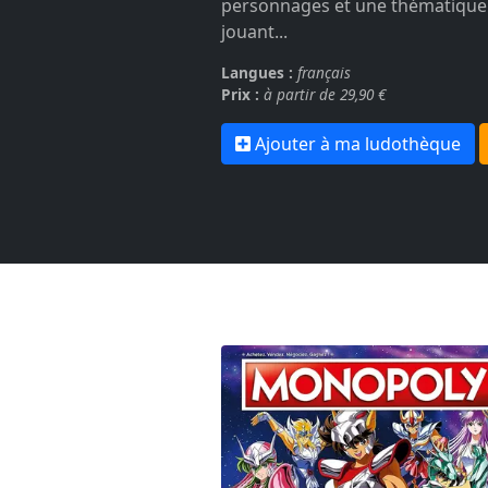
personnages et une thématique i
jouant...
Langues :
français
Prix :
à partir de 29,90 €
Ajouter à ma ludothèque