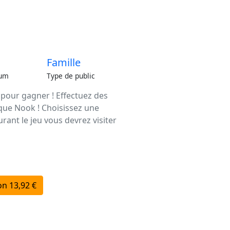
Famille
um
Type de public
k pour gagner ! Effectuez des
ique Nook ! Choisissez une
ant le jeu vous devrez visiter
n 13,92 €