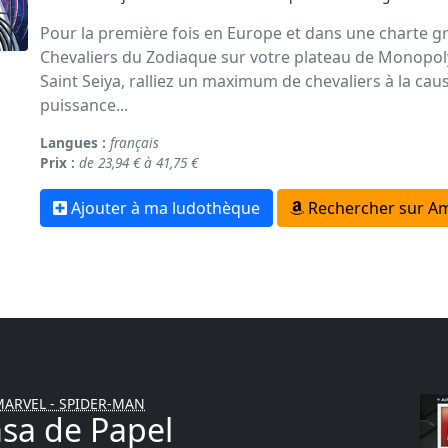
Pour la première fois en Europe et dans une charte gr
Chevaliers du Zodiaque sur votre plateau de Monopoly 
Saint Seiya, ralliez un maximum de chevaliers à la ca
puissance...
Langues :
français
Prix :
de 23,94 € à 41,75 €
Ajouter à ma ludothèque
Rechercher sur A
ARVEL - SPIDER-MAN
sa de Papel