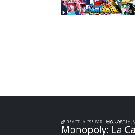
RÉACTUALISÉ PAR :
MONOPOLY: M
Monopoly: La Ca