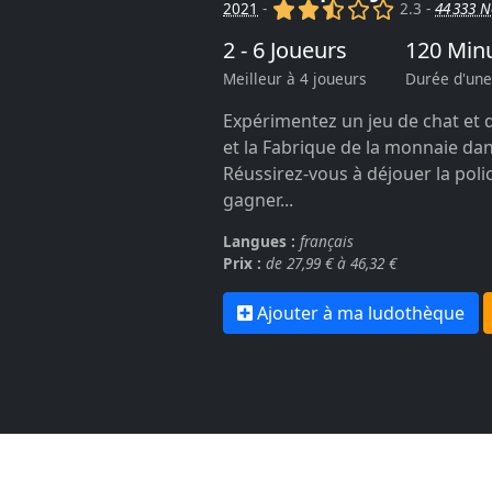
(x)
(x)
(,)
()
()
2021
-
2.3 -
44 333 N
2 - 6 Joueurs
120 Min
Meilleur à 4 joueurs
Durée d'une
Expérimentez un jeu de chat et d
et la Fabrique de la monnaie da
Réussirez-vous à déjouer la poli
gagner...
Langues :
français
Prix :
de 27,99 € à 46,32 €
Ajouter à ma ludothèque