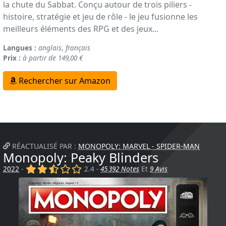
la chute du Sabbat. Conçu autour de trois piliers -
histoire, stratégie et jeu de rôle - le jeu fusionne les
meilleurs éléments des RPG et des jeux...
Langues :
anglais
,
français
Prix :
à partir de 149,00 €
Rechercher sur Amazon
RÉACTUALISÉ PAR :
MONOPOLY: MARVEL - SPIDER-MAN
Monopoly: Peaky Blinders
(x)
(x)
(,)
()
()
2022
-
2.4 -
45 392 Notes
Et
9 Avis