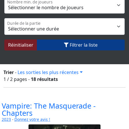
Nombre min. de joueurs
Durée de la partie
Réinitialiser
Filtrer la liste
Trier
-
Les sorties les plus récentes
1 / 2
pages
-
18 résultats
Vampire: The Masquerade -
Chapters
2023
-
Donnez votre avis !