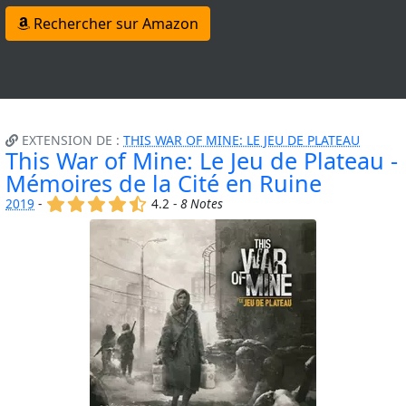
Rechercher sur Amazon
EXTENSION DE :
THIS WAR OF MINE: LE JEU DE PLATEAU
This War of Mine: Le Jeu de Plateau -
Mémoires de la Cité en Ruine
(x)
(x)
(x)
(x)
(,)
2019
-
4.2 -
8 Notes