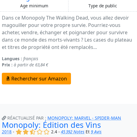
Age minimum
Type de public
Dans ce Monopoly The Walking Dead, vous allez devoir
magouiller pour votre propre survie. Pourriez-vous
acheter, vendre, échanger et poignarder pour survivre
dans ce monde des morts-vivants ? Les cases du plateau
et titres de propriété ont été remplacés...
Langues :
français
Prix :
à partir de 63,84 €
Rechercher sur Amazon
RÉACTUALISÉ PAR :
MONOPOLY: MARVEL - SPIDER-MAN
Monopoly: Édition des Vins
(x)
(x)
(,)
()
()
2018
-
2.4 -
45 392 Notes
Et
9 Avis