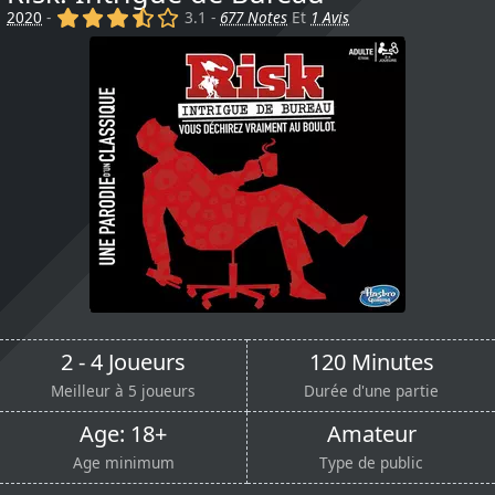
(x)
(x)
(x)
(,)
()
2020
-
3.1 -
677 Notes
Et
1 Avis
2 - 4 Joueurs
120 Minutes
Meilleur à 5 joueurs
Durée d'une partie
Age: 18+
Amateur
Age minimum
Type de public