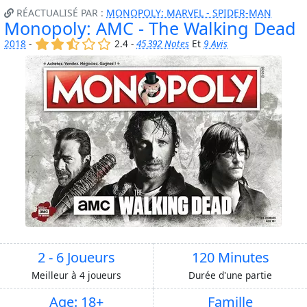
RÉACTUALISÉ PAR :
MONOPOLY: MARVEL - SPIDER-MAN
Monopoly: AMC - The Walking Dead
(x)
(x)
(,)
()
()
2018
-
2.4 -
45 392 Notes
Et
9 Avis
2 - 6 Joueurs
120 Minutes
Meilleur à 4 joueurs
Durée d'une partie
Age: 18+
Famille