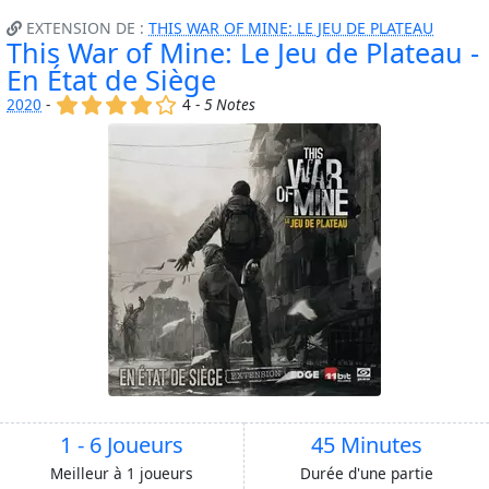
EXTENSION DE :
THIS WAR OF MINE: LE JEU DE PLATEAU
This War of Mine: Le Jeu de Plateau -
En État de Siège
(x)
(x)
(x)
(x)
()
2020
-
4 -
5 Notes
1 - 6 Joueurs
45 Minutes
Meilleur à 1 joueurs
Durée d'une partie