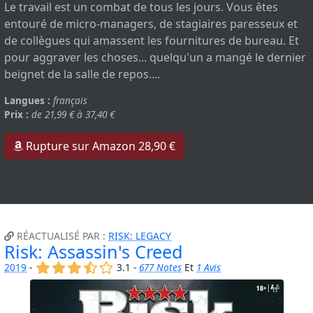
Le travail est un combat de tous les jours. Vous êtes
entouré de micro-managers, de stagiaires paresseux et
de collègues qui amassent les fournitures de bureau. Et
pour aggraver les choses... quelqu'un a mangé le dernier
beignet de la salle de repos....
Langues :
français
Prix :
de 21,99 € à 37,40 €
Rupture sur Amazon 28,90 €
RÉACTUALISÉ PAR :
RISK: LEGACY
Risk: Assassin's Creed
(x)
(x)
(x)
(,)
()
2019
-
3.1 -
677 Notes
Et
1 Avis