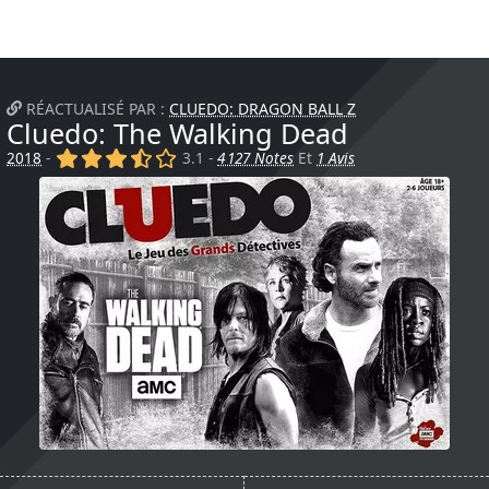
RÉACTUALISÉ PAR :
CLUEDO: DRAGON BALL Z
Cluedo: The Walking Dead
(x)
(x)
(x)
(,)
()
2018
-
3.1 -
4 127 Notes
Et
1 Avis