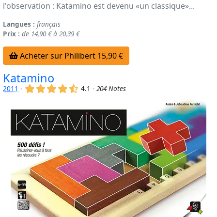
l'observation : Katamino est devenu «un classique»...
Langues :
français
Prix :
de 14,90 € à 20,39 €
Acheter sur Philibert 15,90 €
Katamino
(x)
(x)
(x)
(x)
(,)
2011
-
4.1 -
204 Notes