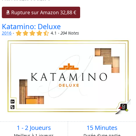
Rupture sur Amazon 32,88 €
Katamino: Deluxe
(x)
(x)
(x)
(x)
(,)
2016
-
4.1 -
204 Notes
1 - 2 Joueurs
15 Minutes
Meilleur à 1 joueurs
Durée d'une partie