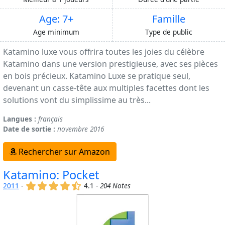
Age: 7+
Famille
Age minimum
Type de public
Katamino luxe vous offrira toutes les joies du célèbre
Katamino dans une version prestigieuse, avec ses pièces
en bois précieux. Katamino Luxe se pratique seul,
devenant un casse-tête aux multiples facettes dont les
solutions vont du simplissime au très...
Langues :
français
Date de sortie :
novembre 2016
Rechercher sur Amazon
Katamino: Pocket
(x)
(x)
(x)
(x)
(,)
2011
-
4.1 -
204 Notes