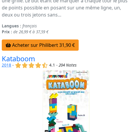
une grille. Le but étant de marquer à chaque tour le plus
de points possible en posant sur une même ligne, un,
deux ou trois jetons sans...
Langues :
français
Prix :
de 26,99 € à 37,59 €
Acheter sur Philibert 31,90 €
Kataboom
(x)
(x)
(x)
(x)
(,)
2018
-
4.1 -
204 Notes