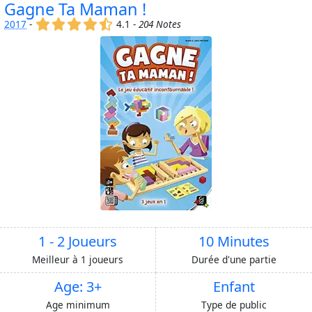
Gagne Ta Maman !
(x)
(x)
(x)
(x)
(,)
2017
-
4.1 -
204 Notes
1 - 2 Joueurs
10 Minutes
Meilleur à 1 joueurs
Durée d'une partie
Age: 3+
Enfant
Age minimum
Type de public