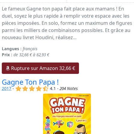
Le fameux Gagne ton papa fait place aux mamans ! En
duel, soyez le plus rapide à remplir votre espace avec les
pièces imposées. En solo, formez un maximum de figures
parmi les milliers de combinaisons possibles. Et grâce au
nouveau livret Houdini, réalisez...
Langues :
français
Prix :
de 32,66 € à 62,93 €
Rupture sur Amazon 32,66 €
Gagne Ton Papa !
(x)
(x)
(x)
(x)
(,)
2017
-
4.1 -
204 Notes