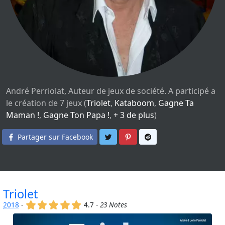
André Perriolat, Auteur de jeux de société. A participé a
le création de 7 jeux (
Triolet
,
Kataboom
,
Gagne Ta
Maman !
,
Gagne Ton Papa !
,
+ 3 de plus
)
Partager sur Twitter
Partager sur Pinterest
Partager sur Reddit
Partager sur Facebook
Triolet
(x)
(x)
(x)
(x)
(x)
2018
-
4.7 -
23 Notes