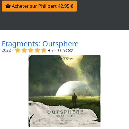
Acheter sur Philibert 42,95 €
Fragments: Outsphere
(x)
(x)
(x)
(x)
(x)
2022
-
4.7 -
11 Notes