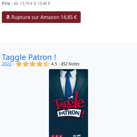
Prix :
de 13,19 € à 15,40 €
Rupture sur Amazon 14,85 €
Taggle Patron !
(x)
(x)
(x)
(x)
(,)
2022
-
4.5 -
852 Notes