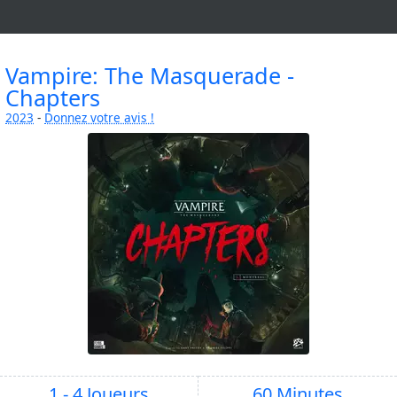
Vampire: The Masquerade -
Chapters
2023
-
Donnez votre avis !
1 - 4 Joueurs
60 Minutes