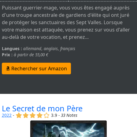
Puissant guerrier-mage, vous vous êtes engagé auprès
d'une troupe ancestrale de gardiens d'élite qui ont juré
de protéger les sanctuaires des Sept Valles. Lorsque
votre maison est attaquée, vous prenez sur vous d'aller
au-delà de votre vocation, et prenez...
Langues :
allemand
,
anglais
,
français
Prix :
à partir de 55,00 €
Rechercher sur Amazon
Le Secret de mon Père
(x)
(x)
(x)
(x)
()
2022
-
3.9 -
33 Notes