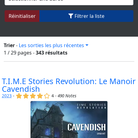
Réinitialiser
Filtrer la liste
Trier
-
Les sorties les plus récentes
1 / 29
pages
-
343 résultats
T.I.M.E Stories Revolution: Le Manoir
Cavendish
(x)
(x)
(x)
(x)
()
2023
-
4 -
490 Notes