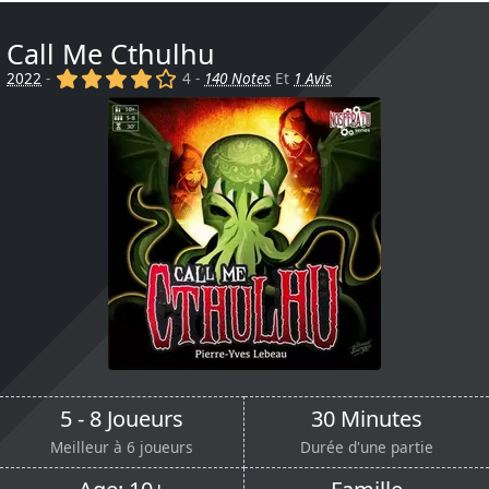
Call Me Cthulhu
(x)
(x)
(x)
(x)
()
2022
-
4 -
140 Notes
Et
1 Avis
5 - 8 Joueurs
30 Minutes
Meilleur à 6 joueurs
Durée d'une partie