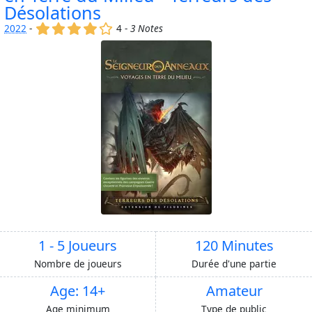
Désolations
(x)
(x)
(x)
(x)
()
2022
-
4 -
3 Notes
1 - 5 Joueurs
120 Minutes
Nombre de joueurs
Durée d'une partie
Age: 14+
Amateur
Age minimum
Type de public