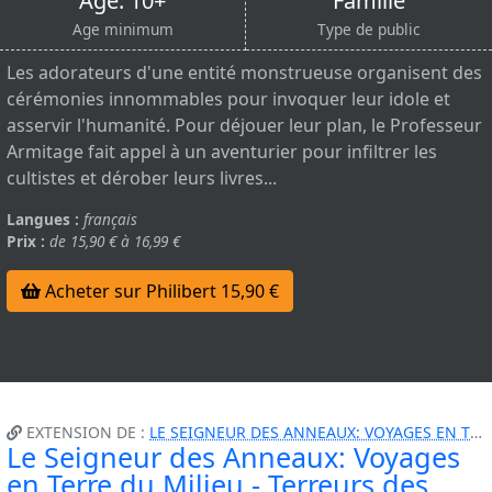
Age: 10+
Famille
Age minimum
Type de public
Les adorateurs d'une entité monstrueuse organisent des
cérémonies innommables pour invoquer leur idole et
asservir l'humanité. Pour déjouer leur plan, le Professeur
Armitage fait appel à un aventurier pour infiltrer les
cultistes et dérober leurs livres...
Langues :
français
Prix :
de 15,90 € à 16,99 €
Acheter sur Philibert 15,90 €
EXTENSION DE :
LE SEIGNEUR DES ANNEAUX: VOYAGES EN TERRE DU...
Le Seigneur des Anneaux: Voyages
en Terre du Milieu - Terreurs des