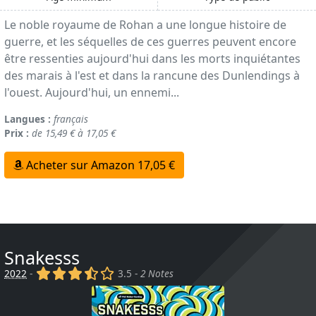
Le noble royaume de Rohan a une longue histoire de
guerre, et les séquelles de ces guerres peuvent encore
être ressenties aujourd'hui dans les morts inquiétantes
des marais à l'est et dans la rancune des Dunlendings à
l'ouest. Aujourd'hui, un ennemi...
Langues :
français
Prix :
de 15,49 € à 17,05 €
Acheter sur Amazon 17,05 €
Snakesss
(x)
(x)
(x)
(,)
()
2022
-
3.5 -
2 Notes