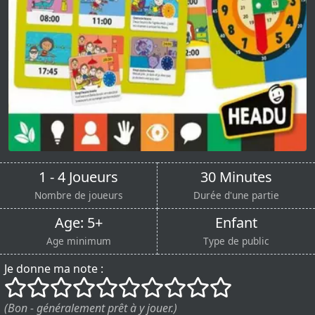
1 - 4 Joueurs
30 Minutes
Nombre de joueurs
Durée d'une partie
Age: 5+
Enfant
Age minimum
Type de public
Je donne ma note :
()
()
()
()
()
()
()
()
()
()
(Bon - généralement prêt à y jouer.)