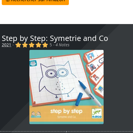
Step by Step: Symetrie and Co
(x)
(x)
(x)
(x)
(x)
2021
-
5 -
4 Notes