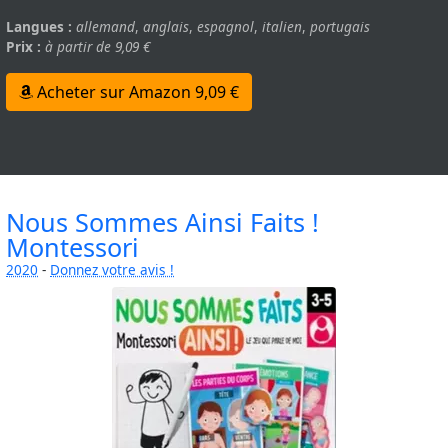
Langues :
allemand
,
anglais
,
espagnol
,
italien
,
portugais
Prix :
à partir de 9,09 €
Acheter sur Amazon 9,09 €
Nous Sommes Ainsi Faits !
Montessori
2020
-
Donnez votre avis !