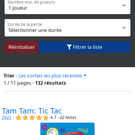
Nombre min. de joueurs
Durée de la partie
Réinitialiser
Filtrer la liste
Trier
-
Les sorties les plus récentes
1 / 11
pages
-
132 résultats
Tam Tam: Tic Tac
(x)
(x)
(x)
(x)
(x)
2022
-
4.7 -
62 Notes