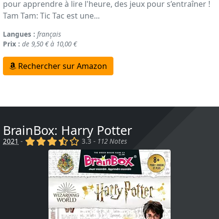
pour apprendre à lire l'heure, des jeux pour s’entraîner !
Tam Tam: Tic Tac est une...
Langues :
français
Prix :
de 9,50 € à 10,00 €
Rechercher sur Amazon
BrainBox: Harry Potter
(x)
(x)
(x)
(,)
()
2021
-
3.3 -
112 Notes