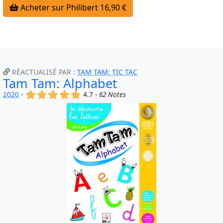
Acheter sur Philibert 16,90 €
RÉACTUALISÉ PAR :
TAM TAM: TIC TAC
Tam Tam: Alphabet
(x)
(x)
(x)
(x)
(x)
2020
-
4.7 -
62 Notes