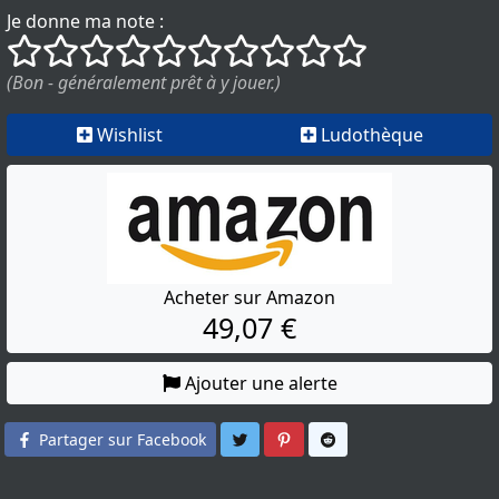
Je donne ma note :
()
()
()
()
()
()
()
()
()
()
(Bon - généralement prêt à y jouer.)
Wishlist
Ludothèque
Acheter sur Amazon
49,07 €
Ajouter une alerte
Partager sur Twitter
Partager sur Pinterest
Partager sur Reddit
Partager sur Facebook