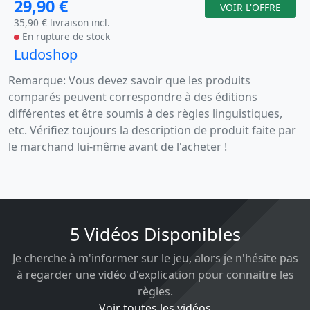
29,90 €
VOIR L'OFFRE
35,90 € livraison incl.
En rupture de stock
Ludoshop
Remarque: Vous devez savoir que les produits
comparés peuvent correspondre à des éditions
différentes et être soumis à des règles linguistiques,
etc. Vérifiez toujours la description de produit faite par
le marchand lui-même avant de l'acheter !
5 Vidéos Disponibles
Je cherche à m'informer sur le jeu, alors je n'hésite pas
à regarder une vidéo d'explication pour connaitre les
règles.
Voir toutes les vidéos