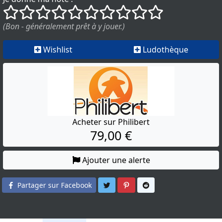
()
()
()
()
()
()
()
()
()
()
(Bon - généralement prêt à y jouer.)
Wishlist
Ludothèque
Acheter sur Philibert
79,00 €
Ajouter une alerte
Partager sur Twitter
Partager sur Pinterest
Partager sur Reddit
Partager sur Facebook