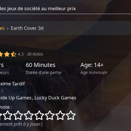
es
Earth Cover 3d
)
(x)
(x)
(,)
4.3 -
30 Notes
rs
60 Minutes
Age: 14+
ueurs
Durée d'une partie
Age minimum
xime Tardif
 :
~
side Up Games
Lucky Duck Games
note :
()
()
()
()
()
()
()
()
ement prêt à y jouer.)