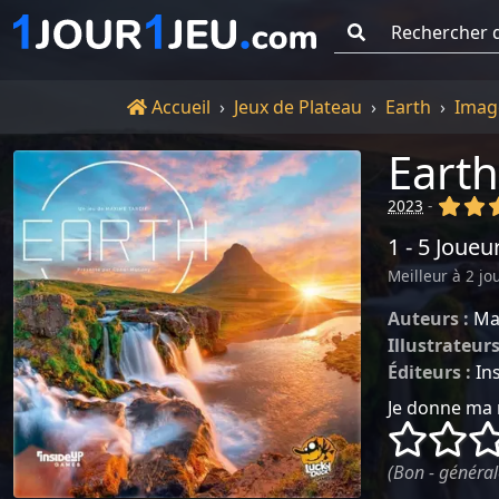
Go !
Accueil
Accueil
Jeux de Plateau
Earth
Imag
Earth
(x)
(x
2023
-
1 - 5 Joueu
Meilleur à 2 jo
Auteurs :
Ma
Illustrateurs
Éditeurs :
In
Je donne ma 
()
()
(Bon - général