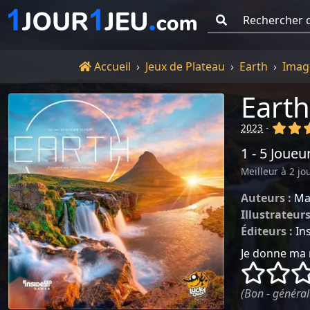
Go !
Accueil
Accueil
Jeux de Plateau
Earth
Imag
Earth
(x)
(x
2023
-
1 - 5 Joueu
Meilleur à 2 jo
Auteurs :
Ma
Illustrateurs
Éditeurs :
In
Je donne ma 
()
()
(Bon - général