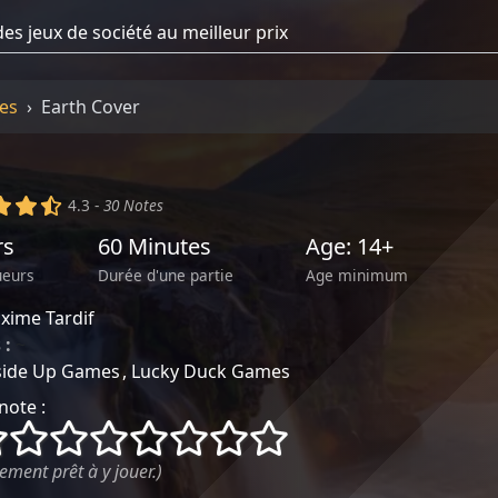
es
Earth Cover
)
(x)
(x)
(,)
4.3 -
30 Notes
rs
60 Minutes
Age: 14+
ueurs
Durée d'une partie
Age minimum
xime Tardif
 :
~
side Up Games
Lucky Duck Games
note :
()
()
()
()
()
()
()
()
ement prêt à y jouer.)