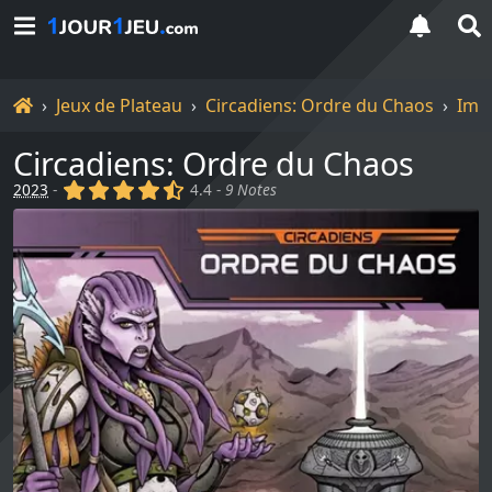
Accueil
Jeux de Plateau
Circadiens: Ordre du Chaos
Ima
Circadiens: Ordre du Chaos
(x)
(x)
(x)
(x)
(,)
2023
-
4.4 -
9 Notes