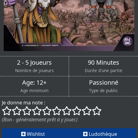
2 - 5 Joueurs
90 Minutes
Nombre de joueurs
Durée d'une partie
Age: 12+
Passionné
Age minimum
Type de public
Je donne ma note :
()
()
()
()
()
()
()
()
()
()
(Bon - généralement prêt à y jouer.)
Wishlist
Ludothèque