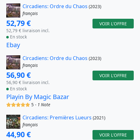
Circadiens: Ordre du Chaos
(2023)
français
52,79 €
VOIR L'OFFRE
52,79 € livraison incl.
En stock
Ebay
Circadiens: Ordre du Chaos
(2023)
français
56,90 €
VOIR L'OFFRE
56,90 € livraison incl.
En stock
Playin By Magic Bazar
(x)
(x)
(x)
(x)
(x)
5 -
1 Note
Circadiens: Premières Lueurs
(2021)
français
44,90 €
VOIR L'OFFRE