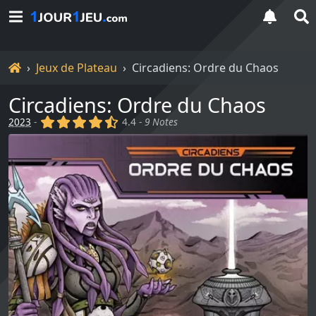
Accueil
Jeux de Plateau
Circadiens: Ordre du Chaos
Circadiens: Ordre du Chaos
(x)
(x)
(x)
(x)
(,)
2023
-
4.4 -
9 Notes