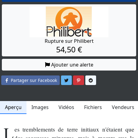
Rupture sur Philibert
54,50 €
Ajouter une alerte
Partager sur Twitter
Partager sur Pinterest
Partager sur Reddit
Partager sur Facebook
Aperçu
Images
Vidéos
Fichiers
Vendeurs
L
es tremblements de terre initiaux n'étaient que
des secousses mineures, mais à mesure que la