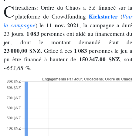
C
ircadiens: Ordre du Chaos a été financé sur la
Kickstarter
Voir
plateforme de Crowdfunding
(
la campagne
11 nov. 2021
) le
, la campagne a duré
1 083
23 jours.
personnes ont aidé au financement du
jeu, dont le montant demandé était de
23 000,00 $NZ
1 083
. Grâce à ces
personnes le jeu a
150 347,00 $NZ
pu être financé à hauteur de
, soit
~653,68 %
.