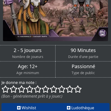
2 - 5 Joueurs
90 Minutes
Nombre de joueurs
Durée d'une partie
Age: 12+
Passionné
Age minimum
Type de public
Je donne ma note :
()
()
()
()
()
()
()
()
()
()
(Bon - généralement prêt à y jouer.)
Wishlist
Ludothèque