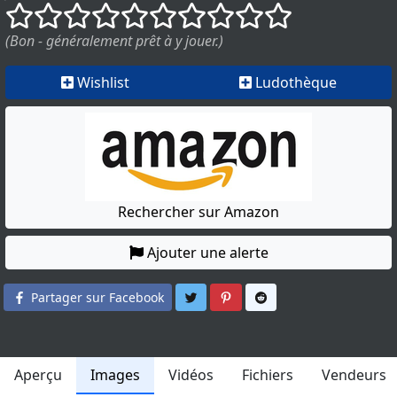
()
()
()
()
()
()
()
()
()
()
(Bon - généralement prêt à y jouer.)
Wishlist
Ludothèque
Rechercher sur Amazon
Ajouter une alerte
Partager sur Twitter
Partager sur Pinterest
Partager sur Reddit
Partager sur Facebook
Aperçu
Images
Vidéos
Fichiers
Vendeurs