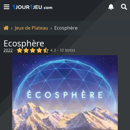
Accueil
Jeux de Plateau
Ecosphère
Ecosphère
(x)
(x)
(x)
(x)
(,)
2022
-
4.3 -
10 Notes