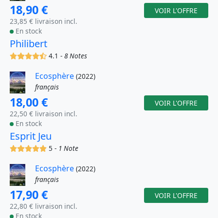
18,90 €
VOIR L'OFFRE
23,85 € livraison incl.
En stock
Philibert
(x)
(x)
(x)
(x)
(,)
4.1 -
8 Notes
Ecosphère
(2022)
français
18,00 €
VOIR L'OFFRE
22,50 € livraison incl.
En stock
Esprit Jeu
(x)
(x)
(x)
(x)
(x)
5 -
1 Note
Ecosphère
(2022)
français
17,90 €
VOIR L'OFFRE
22,80 € livraison incl.
En stock