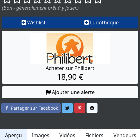
(Bon - généralement prêt à y jouer.)
Wishlist
Ludothèque
Acheter sur Philibert
18,90 €
Ajouter une alerte
Partager sur Twitter
Partager sur Pinterest
Partager sur Reddit
Partager sur Facebook
Aperçu
Images
Vidéos
Fichiers
Vendeurs