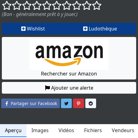
()
()
()
()
()
()
()
()
()
()
(Bon - généralement prêt à y jouer.)
Wishlist
Ludothèque
Rechercher sur Amazon
Ajouter une alerte
Partager sur Twitter
Partager sur Pinterest
Partager sur Reddit
Partager sur Facebook
Aperçu
Images
Vidéos
Fichiers
Vendeurs