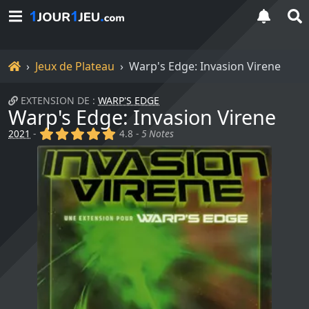
Accueil
Jeux de Plateau
Warp's Edge: Invasion Virene
EXTENSION DE :
WARP'S EDGE
Warp's Edge: Invasion Virene
(x)
(x)
(x)
(x)
(x)
2021
-
4.8 -
5 Notes