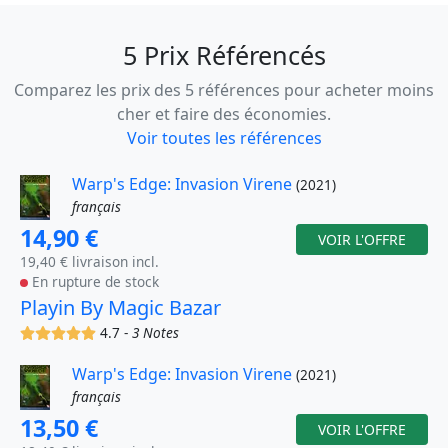
5 Prix Référencés
Comparez les prix des 5 références pour acheter moins
cher et faire des économies.
Voir toutes les références
Warp's Edge: Invasion Virene
(2021)
français
14,90 €
VOIR L'OFFRE
19,40 € livraison incl.
En rupture de stock
Playin By Magic Bazar
(x)
(x)
(x)
(x)
(x)
4.7 -
3 Notes
Warp's Edge: Invasion Virene
(2021)
français
13,50 €
VOIR L'OFFRE