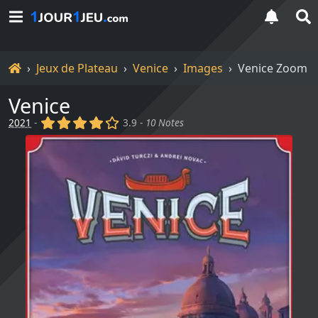
Accueil
Jeux de Plateau
Venice
Images
Venice Zoom
Venice
(x)
(x)
(x)
(x)
()
2021
-
3.9 -
10 Notes