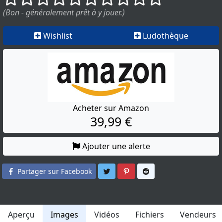
(Bon - généralement prêt à y jouer.)
Wishlist
Ludothèque
Acheter sur Amazon
39,99 €
Ajouter une alerte
Partager sur Twitter
Partager sur Pinterest
Partager sur Reddit
Partager sur Facebook
Aperçu
Images
Vidéos
Fichiers
Vendeurs