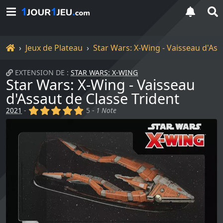
Accueil
Jeux de Plateau
Star Wars: X-Wing - Vaisseau d'Ass
EXTENSION DE :
STAR WARS: X-WING
Star Wars: X-Wing - Vaisseau
d'Assaut de Classe Trident
(x)
(x)
(x)
(x)
(x)
2021
-
5 -
1 Note