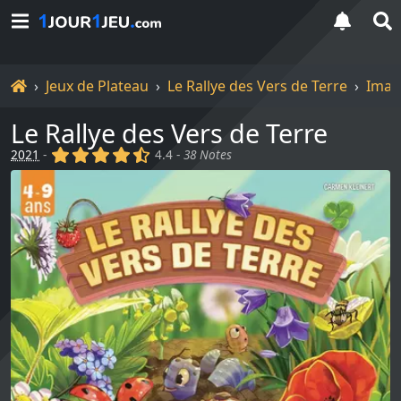
Accueil
Jeux de Plateau
Le Rallye des Vers de Terre
Imag
Le Rallye des Vers de Terre
(x)
(x)
(x)
(x)
(,)
2021
-
4.4 -
38 Notes