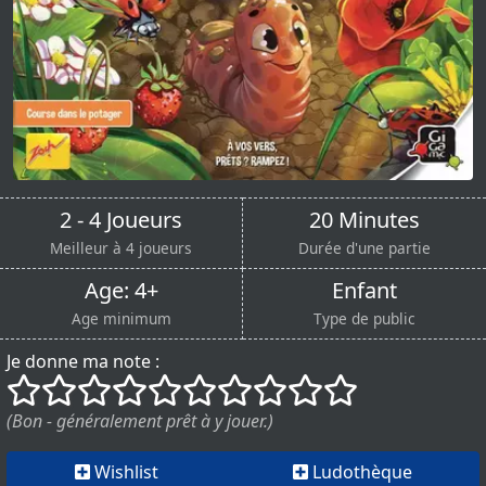
2 - 4 Joueurs
20 Minutes
Meilleur à 4 joueurs
Durée d'une partie
Age: 4+
Enfant
Age minimum
Type de public
Je donne ma note :
()
()
()
()
()
()
()
()
()
()
(Bon - généralement prêt à y jouer.)
Wishlist
Ludothèque