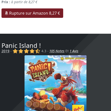
Prix :
à partir de 8,27 €
Rupture sur Amazon 8,27 €
Panic Island !
(x)
(x)
(x)
(x)
(,)
2019
-
4.3 -
105 Notes
Et
1 Avis