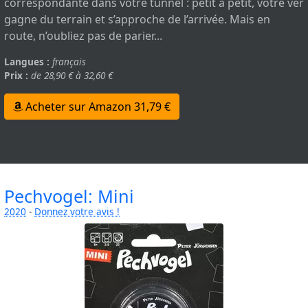
correspondante dans votre tunnel : petit à petit, votre ver
gagne du terrain et s’approche de l’arrivée. Mais en
route, n’oubliez pas de parier...
Langues :
français
Prix :
de 28,90 € à 32,60 €
Acheter sur Amazon 31,79 €
Pechvogel: Mini
2020
-
Donnez votre avis !