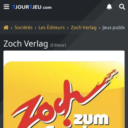
Accueil
Sociétés
Les Èditeurs
Zoch Verlag
Jeux publié
Zoch Verlag
(
Éditeur
)