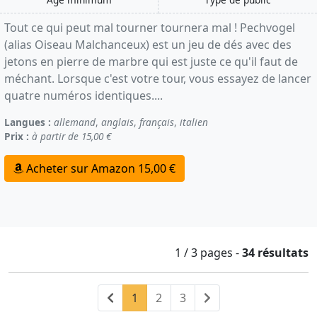
Tout ce qui peut mal tourner tournera mal ! Pechvogel
(alias Oiseau Malchanceux) est un jeu de dés avec des
jetons en pierre de marbre qui est juste ce qu'il faut de
méchant. Lorsque c'est votre tour, vous essayez de lancer
quatre numéros identiques....
Langues :
allemand
,
anglais
,
français
,
italien
Prix :
à partir de 15,00 €
Acheter sur Amazon 15,00 €
1 / 3
pages
-
34 résultats
Précédent
(current)
Suivant
1
2
3