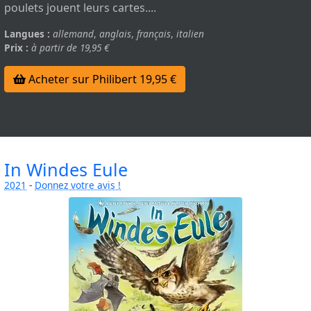
poulets jouent leurs cartes....
Langues :
allemand
,
anglais
,
français
,
italien
Prix :
à partir de 19,95 €
Acheter sur Philibert 19,95 €
In Windes Eule
2021
-
Donnez votre avis !