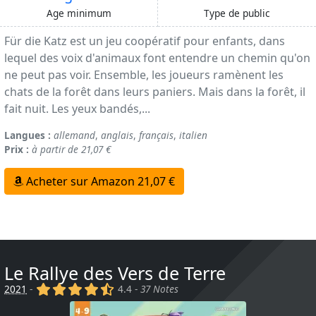
Age minimum
Type de public
Für die Katz est un jeu coopératif pour enfants, dans
lequel des voix d'animaux font entendre un chemin qu'on
ne peut pas voir. Ensemble, les joueurs ramènent les
chats de la forêt dans leurs paniers. Mais dans la forêt, il
fait nuit. Les yeux bandés,...
Langues :
allemand
,
anglais
,
français
,
italien
Prix :
à partir de 21,07 €
Acheter sur Amazon 21,07 €
Le Rallye des Vers de Terre
(x)
(x)
(x)
(x)
(,)
2021
-
4.4 -
37 Notes