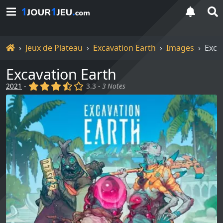
Accueil
Jeux de Plateau
Excavation Earth
Images
Exca
Excavation Earth
(x)
(x)
(x)
(,)
()
2021
-
3.3 -
3 Notes