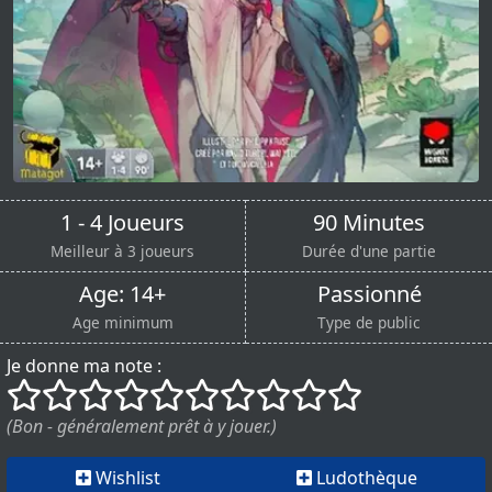
1 - 4 Joueurs
90 Minutes
Meilleur à 3 joueurs
Durée d'une partie
Age: 14+
Passionné
Age minimum
Type de public
Je donne ma note :
()
()
()
()
()
()
()
()
()
()
(Bon - généralement prêt à y jouer.)
Wishlist
Ludothèque