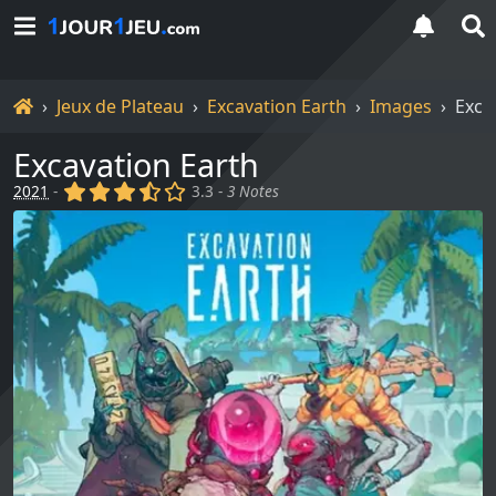
Accueil
Jeux de Plateau
Excavation Earth
Images
Exca
Excavation Earth
(x)
(x)
(x)
(,)
()
2021
-
3.3 -
3 Notes