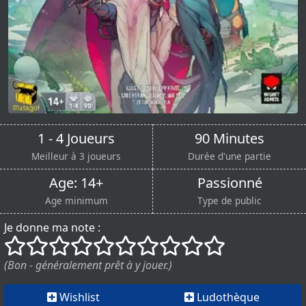
1 - 4 Joueurs
90 Minutes
Meilleur à 3 joueurs
Durée d'une partie
Age: 14+
Passionné
Age minimum
Type de public
Je donne ma note :
()
()
()
()
()
()
()
()
()
()
(Bon - généralement prêt à y jouer.)
Wishlist
Ludothèque