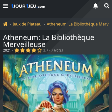
Accueil
Jeux de Plateau
Atheneum: La Bibliothèque Mervei
Atheneum: La Bibliothèque
Merveilleuse
(x)
(x)
(x)
(x)
()
2021
-
3.7 -
7 Notes