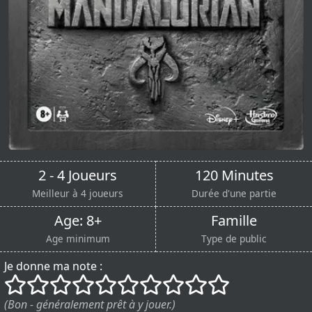
2 - 4 Joueurs
120 Minutes
Meilleur à 4 joueurs
Durée d'une partie
Age: 8+
Famille
Age minimum
Type de public
Je donne ma note :
()
()
()
()
()
()
()
()
()
()
(Bon - généralement prêt à y jouer.)