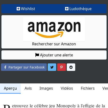
Wishlist
Ludothèque
Rechercher sur Amazon
Ajouter une alerte
Partager sur Twitter
Partager sur Pinterest
Partager sur Reddit
Partager sur Facebook
Aperçu
Avis
Images
Vidéos
Fichiers
Ve
etrouvez le célèbre jeu Monopoly à l'effigie de la