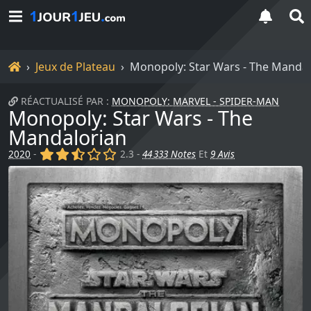
Accueil
Jeux de Plateau
Monopoly: Star Wars - The Mandal
RÉACTUALISÉ PAR :
MONOPOLY: MARVEL - SPIDER-MAN
Monopoly: Star Wars - The
Mandalorian
(x)
(x)
(,)
()
()
2020
-
2.3 -
44 333 Notes
Et
9 Avis