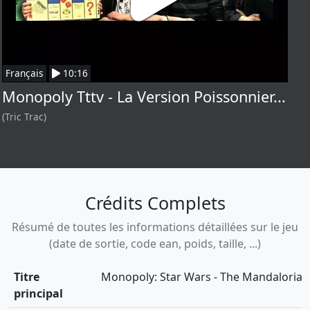
Français
10:16
Monopoly Tttv - La Version Poissonnier...
(Tric Trac)
Crédits Complets
Résumé de toutes les informations détaillées sur le jeu
(date de sortie, code ean, poids, taille, ...)
Titre
Monopoly: Star Wars - The Mandalorian
principal