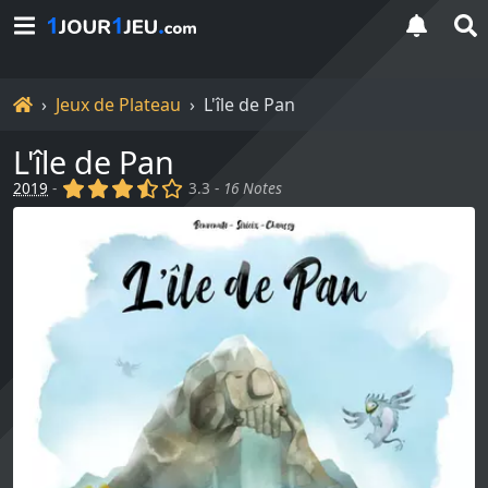
Accueil
Jeux de Plateau
L'île de Pan
L'île de Pan
(x)
(x)
(x)
(,)
()
2019
-
3.3 -
16 Notes