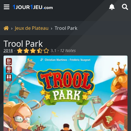
Accueil
Jeux de Plateau
Trool Park
Trool Park
(x)
(x)
(x)
(,)
()
2018
-
3.1 -
12 Notes