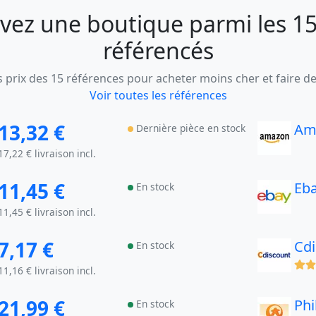
vez une boutique parmi les 15
référencés
 prix des 15 références pour acheter moins cher et faire d
Voir toutes les références
13,32 €
Am
Dernière pièce en stock
17,22 € livraison incl.
11,45 €
Eb
En stock
11,45 € livraison incl.
7,17 €
Cd
En stock
(x)
11,16 € livraison incl.
21,99 €
Phi
En stock