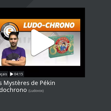
nçais
04:15
s Mystères de Pékin
dochrono
(Ludovox)