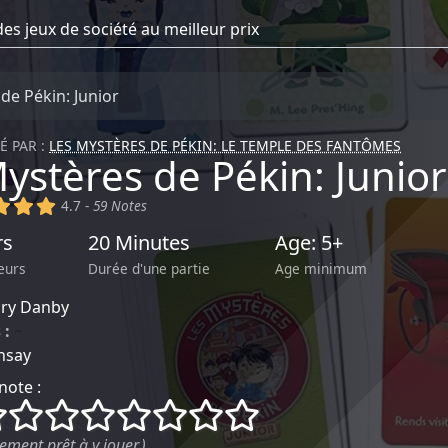
de Pékin: Junior
É PAR :
LES MYSTÈRES DE PÉKIN: LE TEMPLE DES FANTÔMES
ystères de Pékin: Junior
)
(x)
(x)
(x)
4.7 -
59 Notes
rs
20 Minutes
Age: 5+
eurs
Durée d'une partie
Age minimum
ry Danby
 :
~
nsay
note :
()
()
()
()
()
()
()
()
ement prêt à y jouer.)