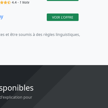
(x)
(x)
(x)
(,)
4.4 -
1 Note
ay
VOIR L'OFFRE
 et être soumis à des règles linguistiques,
isponibles
 d'explication pour