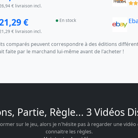
(x)
26,94 € livraison incl.
21,29 €
Eb
En stock
21,29 € livraison incl.
s comparés peuvent correspondre à des éditions différentes
uit faite par le marchand lui-même avant de l'acheter !
ons, Partie, Règle... 3 Vidéos D
ormer sur le jeu, alors je n'hésite pas à regarder une vidéo
connaitre les règles.