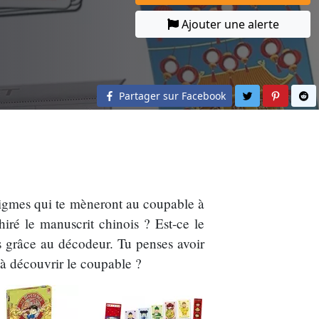
Ajouter une alerte
Partager sur 
Partage
Pa
Partager sur Facebook
énigmes qui te mèneront au coupable à
hiré le manuscrit chinois ? Est-ce le
s grâce au décodeur. Tu penses avoir
r à découvrir le coupable ?