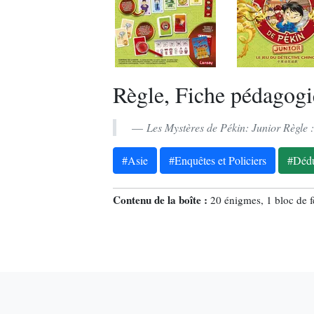
Règle, Fiche pédagogi
Les Mystères de Pékin: Junior Règle 
#Asie
#Enquêtes et Policiers
#Dédu
Contenu de la boîte :
20 énigmes, 1 bloc de fe