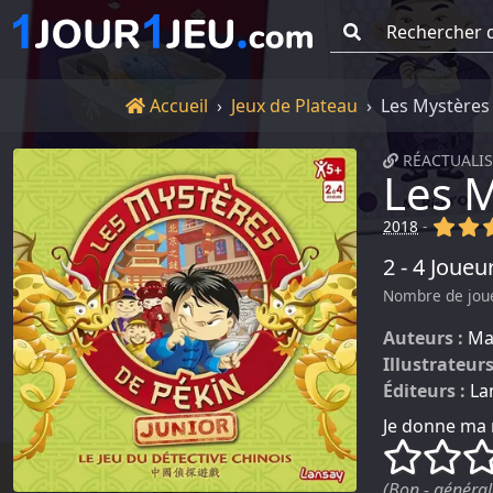
Go !
Accueil
Accueil
Jeux de Plateau
Les Mystères 
RÉACTUALIS
Les M
(x)
(x
2018
-
2 - 4 Joueu
Nombre de jou
Auteurs :
Ma
Illustrateurs
Éditeurs :
La
Je donne ma 
()
()
(Bon - général