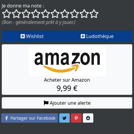
Je donne ma note :
()
()
()
()
()
()
()
()
()
()
(Bon - généralement prêt à y jouer.)
Wishlist
Ludothèque
Acheter sur Amazon
9,99 €
Ajouter une alerte
Partager sur Twitter
Partager sur Pinterest
Partager sur Reddit
Partager sur Facebook