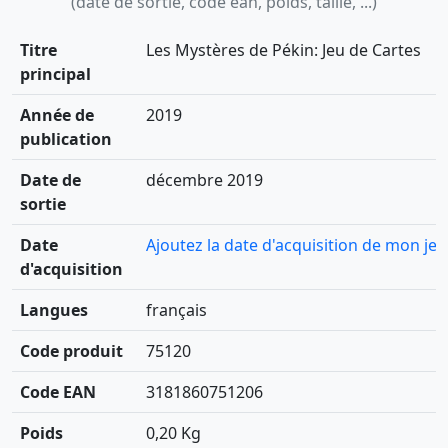
(date de sortie, code ean, poids, taille, ...)
Titre
Les Mystères de Pékin: Jeu de Cartes
principal
Année de
2019
publication
Date de
décembre 2019
sortie
Date
Ajoutez la date d'acquisition de mon jeu
d'acquisition
Langues
français
Code produit
75120
Code EAN
3181860751206
Poids
0,20 Kg