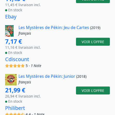
11,45 € livraison incl.
En stock
Ebay
Les Mystères de Pékin: Jeu de Cartes
(2019)
français
7,17 €
VOIR L'OFFRE
11,16 € livraison incl.
En stock
Cdiscount
(x)
(x)
(x)
(x)
(x)
5 -
1 Note
Les Mystères de Pékin: Junior
(2018)
français
21,99 €
VOIR L'OFFRE
26,94 € livraison incl.
En stock
Philibert
(x)
(x)
(x)
(x)
(,)
4.4 -
1 Note