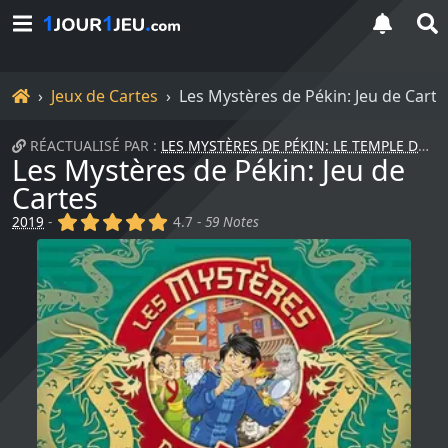
Accueil
Jeux de Cartes
Les Mystères de Pékin: Jeu de Carte
RÉACTUALISÉ PAR :
LES MYSTÈRES DE PÉKIN: LE TEMPLE DES FANTÔMES
Les Mystères de Pékin: Jeu de
Cartes
(x)
(x)
(x)
(x)
(x)
2019
-
4.7 -
59 Notes