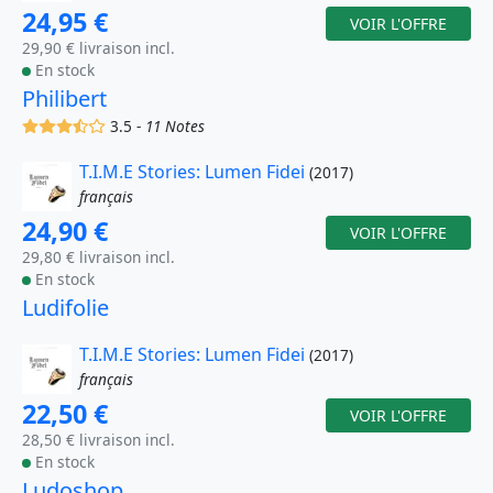
24,95 €
VOIR L'OFFRE
29,90 € livraison incl.
En stock
Philibert
(x)
(x)
(x)
(,)
()
3.5 -
11 Notes
T.I.M.E Stories: Lumen Fidei
(2017)
français
24,90 €
VOIR L'OFFRE
29,80 € livraison incl.
En stock
Ludifolie
T.I.M.E Stories: Lumen Fidei
(2017)
français
22,50 €
VOIR L'OFFRE
28,50 € livraison incl.
En stock
Ludoshop