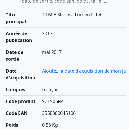
(date de sortie, code ean, poids, taille, ...)
Titre
T.I.M.E Stories: Lumen Fidei
principal
Année de
2017
publication
Date de
mai 2017
sortie
Date
Ajoutez la date d'acquisition de mon jeu
d'acquisition
Langues
français
Code produit
SCTS06FR
Code EAN
3558380045106
Poids
0,58 Kg