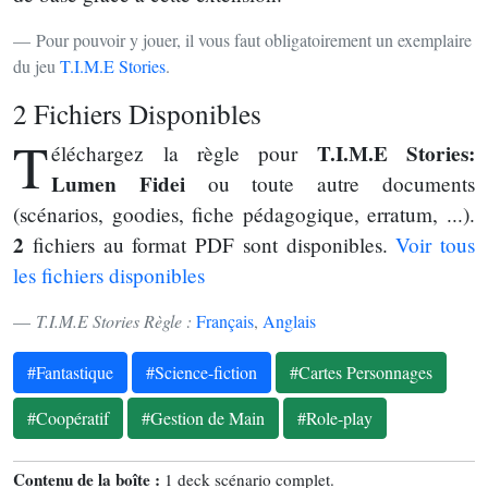
Pour pouvoir y jouer, il vous faut obligatoirement un exemplaire
du jeu
T.I.M.E Stories
.
2 Fichiers Disponibles
T
T.I.M.E Stories:
éléchargez la règle pour
Lumen Fidei
ou toute autre documents
(scénarios, goodies, fiche pédagogique, erratum, ...).
2
fichiers au format PDF sont disponibles.
Voir tous
les fichiers disponibles
T.I.M.E Stories Règle :
Français
,
Anglais
#Fantastique
#Science-fiction
#Cartes Personnages
#Coopératif
#Gestion de Main
#Role-play
Contenu de la boîte :
1 deck scénario complet.