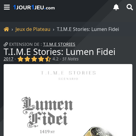
Accueil
Jeux de Plateau
T.I.M.E Stories: Lumen Fidei
EXTENSION DE :
T.I.M.E STORIES
T.I.M.E Stories: Lumen Fidei
(x)
(x)
(x)
(x)
(,)
2017
-
4.2 -
51 Notes