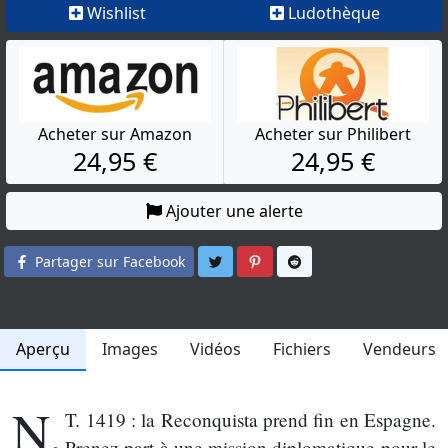
Wishlist
Ludothèque
Acheter sur Amazon
Acheter sur Philibert
24,95 €
24,95 €
Ajouter une alerte
Partager sur Twitter
Partager sur Pinterest
Partager sur Reddit
Partager sur Facebook
Aperçu
Images
Vidéos
Fichiers
Vendeurs
N.
T. 1419 : la Reconquista prend fin en Espagne.
Prenez part à une mission diplomatique pour le