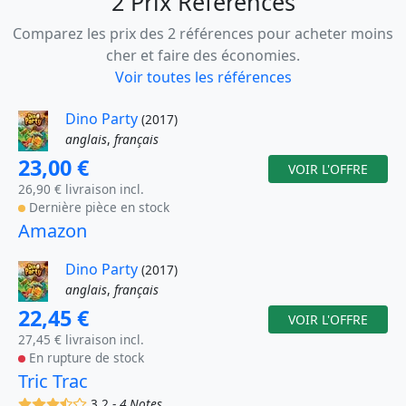
2 Prix Référencés
Comparez les prix des 2 références pour acheter moins
cher et faire des économies.
Voir toutes les références
Dino Party
(2017)
anglais
,
français
23,00 €
VOIR L'OFFRE
26,90 € livraison incl.
Dernière pièce en stock
Amazon
Dino Party
(2017)
anglais
,
français
22,45 €
VOIR L'OFFRE
27,45 € livraison incl.
En rupture de stock
Tric Trac
(x)
(x)
(x)
(,)
()
3.2 -
4 Notes