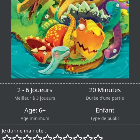
2 - 6 Joueurs
20 Minutes
Meilleur à 3 joueurs
Durée d'une partie
Age: 6+
Enfant
Age minimum
Type de public
Je donne ma note :
()
()
()
()
()
()
()
()
()
()