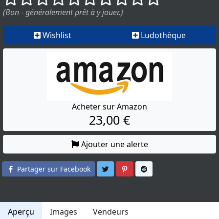
(Bon - généralement prêt à y jouer.)
Wishlist
Ludothèque
Acheter sur Amazon
23,00 €
Ajouter une alerte
Partager sur Twitter
Partager sur Pinterest
Partager sur Reddit
Partager sur Facebook
Aperçu
Images
Vendeurs