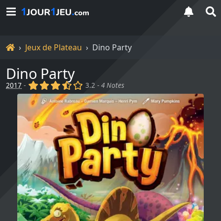
Accueil
Jeux de Plateau
Dino Party
Dino Party
(x)
(x)
(x)
(,)
()
2017
-
3.2 -
4 Notes