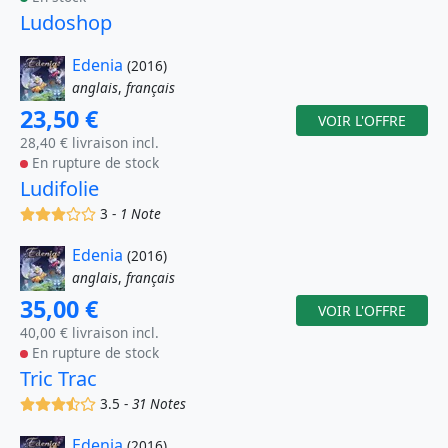
Ludoshop
Edenia
(2016)
anglais
,
français
23,50 €
VOIR L'OFFRE
28,40 € livraison incl.
En rupture de stock
Ludifolie
(x)
(x)
(x)
()
()
3 -
1 Note
Edenia
(2016)
anglais
,
français
35,00 €
VOIR L'OFFRE
40,00 € livraison incl.
En rupture de stock
Tric Trac
(x)
(x)
(x)
(,)
()
3.5 -
31 Notes
Edenia
(2016)