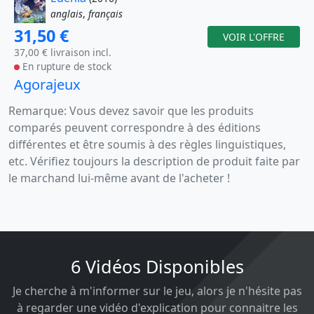
anglais
,
français
31,50 €
VOIR L'OFFRE
37,00 € livraison incl.
En rupture de stock
Agorajeux
Remarque: Vous devez savoir que les produits
comparés peuvent correspondre à des éditions
différentes et être soumis à des règles linguistiques,
etc. Vérifiez toujours la description de produit faite par
le marchand lui-même avant de l'acheter !
6 Vidéos Disponibles
Je cherche à m'informer sur le jeu, alors je n'hésite pas
à regarder une vidéo d'explication pour connaitre les