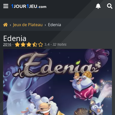
Accueil
Jeux de Plateau
Edenia
Edenia
(x)
(x)
(x)
(,)
()
2016
-
3.4 -
32 Notes