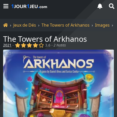
Accueil
Jeux de Dés
The Towers of Arkhanos
Images
The Towers of Arkhanos
(x)
(x)
(x)
(x)
()
2021
-
3.6 -
2 Notes