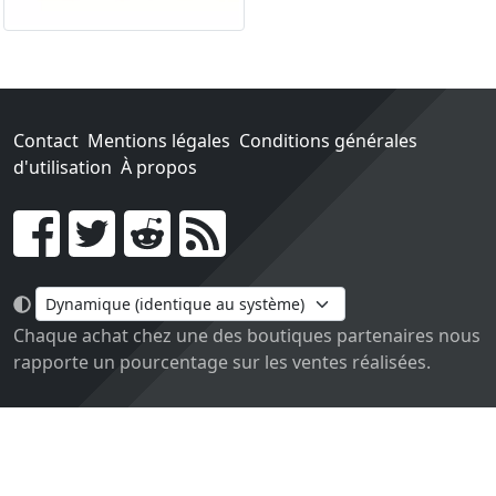
Contact
Mentions légales
Conditions générales
d'utilisation
À propos
Go !
Chaque achat chez une des boutiques partenaires nous
rapporte un pourcentage sur les ventes réalisées.
Conçu et construit avec tout l'amour du monde par
Paula. Maintenu par 1jour-1jeu.com.
Version v2.0. Code sous licence
APACHE2
, docs
APACHE
BY 2.0
.