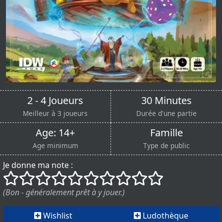
2 - 4 Joueurs
30 Minutes
Meilleur à 3 joueurs
Durée d'une partie
Age: 14+
Famille
Age minimum
Type de public
Je donne ma note :
()
()
()
()
()
()
()
()
()
()
(Bon - généralement prêt à y jouer.)
Wishlist
Ludothèque