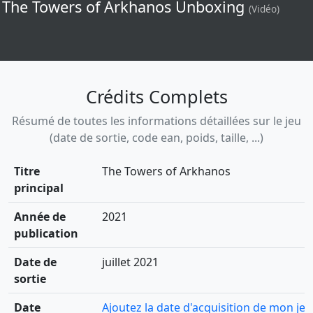
The Towers of Arkhanos Unboxing
(Vidéo)
Crédits Complets
Résumé de toutes les informations détaillées sur le jeu
(date de sortie, code ean, poids, taille, ...)
Titre
The Towers of Arkhanos
principal
Année de
2021
publication
Date de
juillet 2021
sortie
Date
Ajoutez la date d'acquisition de mon jeu