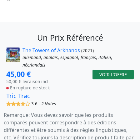
Un Prix Référencé
The Towers of Arkhanos
(2021)
allemand
,
anglais
,
espagnol
,
français
,
italien
,
néerlandais
45,00 €
VOIR L'OFFRE
50,00 € livraison incl.
En rupture de stock
Tric Trac
(x)
(x)
(x)
(x)
()
3.6 -
2 Notes
Remarque: Vous devez savoir que les produits
comparés peuvent correspondre à des éditions
différentes et être soumis à des règles linguistiques,
etc. Vérifiez toujours la description de produit faite par