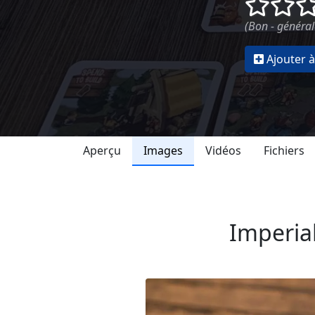
()
()
(Bon - général
Ajouter à
Aperçu
Images
Vidéos
Fichiers
Imperial