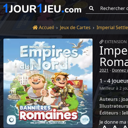
Go !
Accueil
Accueil
Jeux de Cartes
Imperial Settl
EXTENSION 
Imper
Roma
2021
-
Donnez v
1 - 4 Joueu
Meilleur à 2 jo
Auteurs :
Jo
Illustrateurs
Éditeurs :
Iel
Je donne ma 