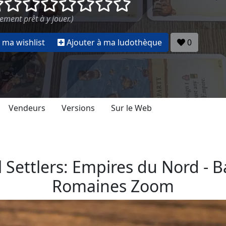
()
()
()
()
()
()
()
()
ement prêt à y jouer.)
 ma wishlist
Ajouter à ma ludothèque
0
Vendeurs
Versions
Sur le Web
 Settlers: Empires du Nord - 
Romaines Zoom