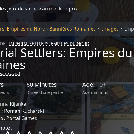
ers: Empires du Nord - Bannières Romaines
Images
Imp
DE :
IMPERIAL SETTLERS: EMPIRES DU NORD
ial Settlers: Empires d
ines
otre avis !
rs
60 Minutes
Age: 10+
ueurs
Durée d'une partie
Age minimum
anna Kijanka
 :
Roman Kucharski
lo
Portal Games
note :