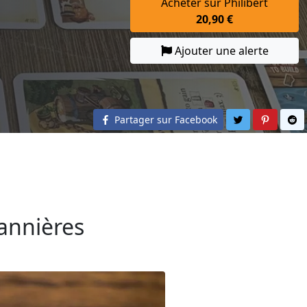
Acheter sur Philibert
20,90 €
Ajouter une alerte
Partager sur 
Partage
Pa
Partager sur Facebook
Bannières