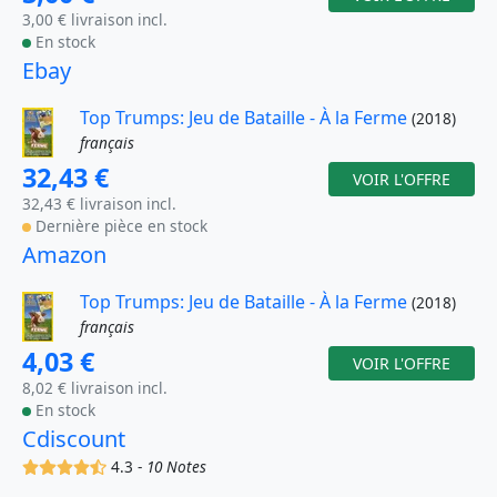
3,00 € livraison incl.
En stock
Ebay
Top Trumps: Jeu de Bataille - À la Ferme
(2018)
français
32,43 €
VOIR L'OFFRE
32,43 € livraison incl.
Dernière pièce en stock
Amazon
Top Trumps: Jeu de Bataille - À la Ferme
(2018)
français
4,03 €
VOIR L'OFFRE
8,02 € livraison incl.
En stock
Cdiscount
(x)
(x)
(x)
(x)
(,)
4.3 -
10 Notes