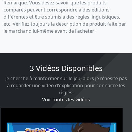
Remarque: Vous devez savoir que les produits
comparés peuvent correspondre à des éditions
différentes et être soumis à des règles linguistiques,
etc. Vérifiez toujours la description de produit faite par
le marchand lui-même avant de l'acheter !
3 Vidéos Disponibles
Je cherche à m'informer sur le jeu, alors je n'hésite pas
à regarder une vidéo d'explication pour connaitre les
règles.
Voir toutes les vidéos