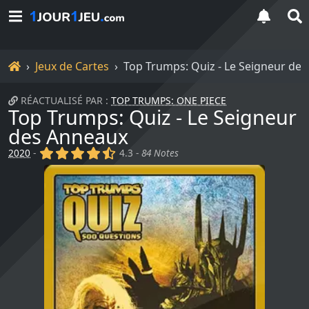
Accueil
Jeux de Cartes
Top Trumps: Quiz - Le Seigneur de
RÉACTUALISÉ PAR :
TOP TRUMPS: ONE PIECE
Top Trumps: Quiz - Le Seigneur
des Anneaux
(x)
(x)
(x)
(x)
(,)
2020
-
4.3 -
84 Notes