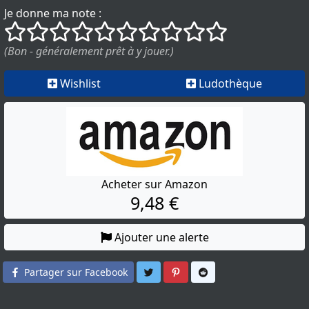
Je donne ma note :
()
()
()
()
()
()
()
()
()
()
(Bon - généralement prêt à y jouer.)
Wishlist
Ludothèque
Acheter sur Amazon
9,48 €
Ajouter une alerte
Partager sur Twitter
Partager sur Pinterest
Partager sur Reddit
Partager sur Facebook