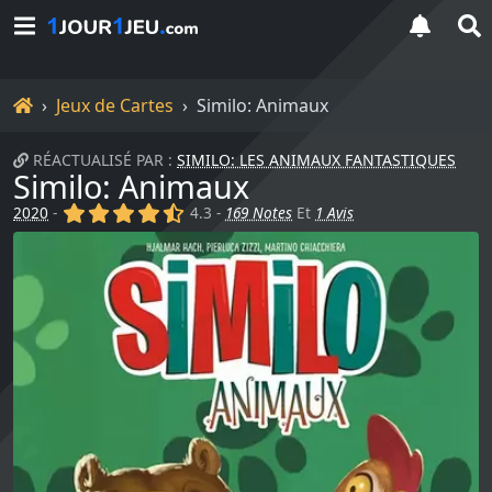
Accueil
Jeux de Cartes
Similo: Animaux
RÉACTUALISÉ PAR :
SIMILO: LES ANIMAUX FANTASTIQUES
Similo: Animaux
(x)
(x)
(x)
(x)
(,)
2020
-
4.3 -
169 Notes
Et
1 Avis