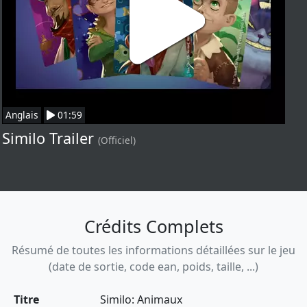
Anglais
01:59
Similo Trailer
(Officiel)
Crédits Complets
Résumé de toutes les informations détaillées sur le jeu
(date de sortie, code ean, poids, taille, ...)
Titre
Similo: Animaux