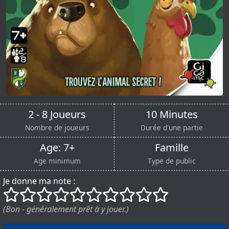
2 - 8 Joueurs
10 Minutes
Nombre de joueurs
Durée d'une partie
Age: 7+
Famille
Age minimum
Type de public
Je donne ma note :
()
()
()
()
()
()
()
()
()
()
(Bon - généralement prêt à y jouer.)