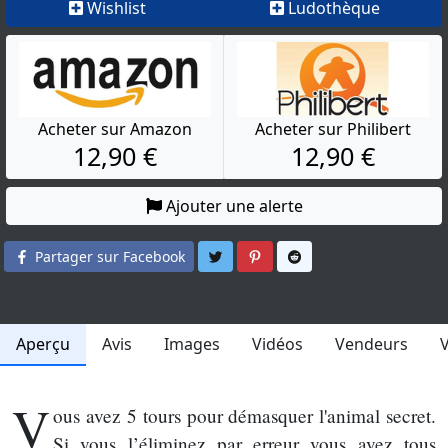
Wishlist
Ludothèque
Acheter sur Amazon
Acheter sur Philibert
12,90 €
12,90 €
Ajouter une alerte
Partager sur Twitter
Partager sur Pinterest
Partager sur Reddit
Partager sur Facebook
Aperçu
Avis
Images
Vidéos
Vendeurs
V
ous avez 5 tours pour démasquer l'animal secret.
Si vous l’éliminez par erreur vous avez tous