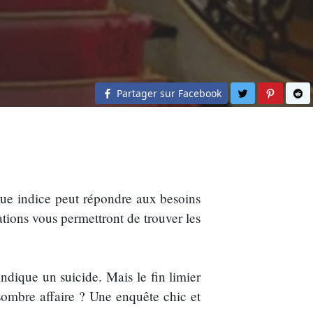
Partager sur 
Partage
Pa
Partager sur Facebook
ue indice peut répondre aux besoins
ations vous permettront de trouver les
ndique un suicide. Mais le fin limier
sombre affaire ? Une enquête chic et