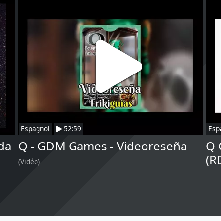
Espagnol
52:59
Esp
ida
Q - GDM Games - Videoreseña
Q 
(R
(Vidéo)