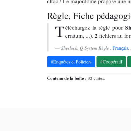
choc ! Le majordome propose une no
Règle, Fiche pédagogiq
T
Sh
éléchargez la règle pour
2
erratum, ...).
fichiers au fo
Sherlock: Q System Règle :
Français
,
#Enquêtes et Policiers
#Coopératif
Contenu de la boîte :
32 cartes.