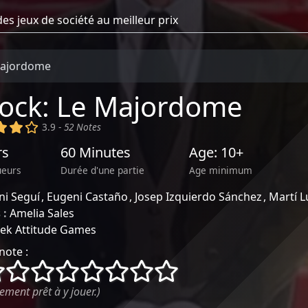
Majordome
lock: Le Majordome
)
(x)
(x)
()
3.9 -
52 Notes
rs
60 Minutes
Age: 10+
ueurs
Durée d'une partie
Age minimum
ni Seguí
Eugeni Castaño
Josep Izquierdo Sánchez
Martí L
 :
Amelia Sales
ek Attitude Games
note :
()
()
()
()
()
()
()
()
ement prêt à y jouer.)