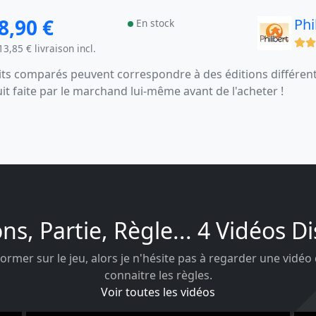
8,90 €
Phi
En stock
(x)
13,85 € livraison incl.
s comparés peuvent correspondre à des éditions différentes
uit faite par le marchand lui-même avant de l'acheter !
ons, Partie, Règle... 4 Vidéos D
ormer sur le jeu, alors je n'hésite pas à regarder une vidéo
connaitre les règles.
Voir toutes les vidéos