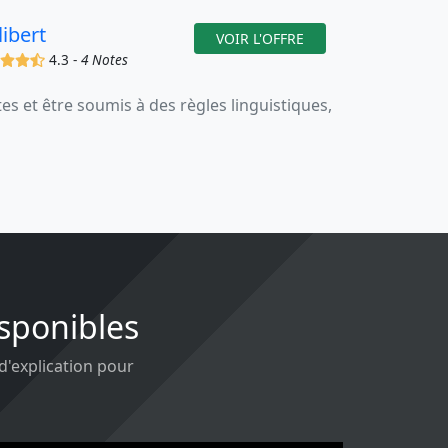
libert
VOIR L'OFFRE
(x)
(x)
(x)
(,)
4.3 -
4 Notes
 et être soumis à des règles linguistiques,
isponibles
 d'explication pour