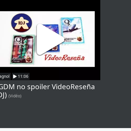
agnol
11:06
GDM no spoiler VideoReseña
DJ)
(Vidéo)