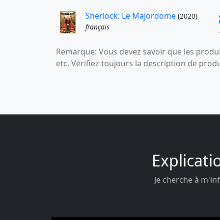
Sherlock: Le Majordome
(2020)
français
Remarque: Vous devez savoir que les produit
etc. Vérifiez toujours la description de prod
Explicati
Je cherche à m'inf