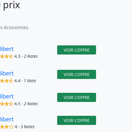
 prix
es économies.
libert
VOIR L'OFFRE
(x)
(x)
(x)
(,)
4.3 -
2 Notes
libert
VOIR L'OFFRE
(x)
(x)
(x)
(,)
4.4 -
1 Note
libert
VOIR L'OFFRE
(x)
(x)
(x)
(,)
4.5 -
2 Notes
libert
VOIR L'OFFRE
(x)
(x)
(x)
()
4 -
3 Notes