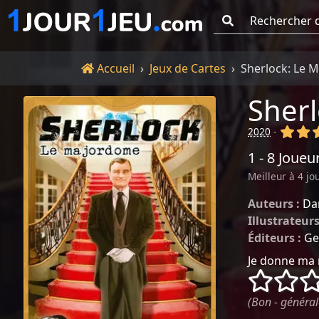
Go !
Accueil
Accueil
Jeux de Cartes
Sherlock: Le 
Sher
(x)
(x
2020
-
1 - 8 Joueu
Meilleur à 4 jo
Auteurs :
Da
Illustrateurs
Éditeurs :
Ge
Je donne ma 
()
()
(Bon - général